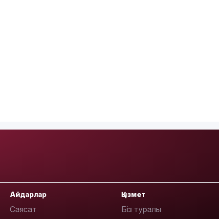
Айдарлар
Қызмет
Саясат
Біз туралы