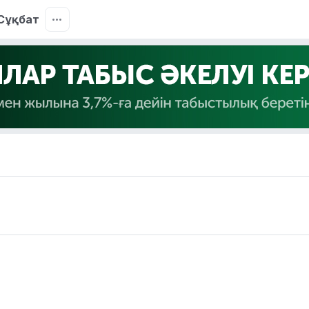
Сұқбат