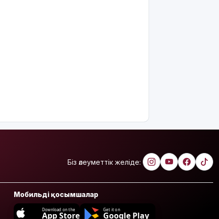
Біз әлеуметтік желіде:
Мобильді қосымшалар
Download on the
Get it on
App Store
Google Play