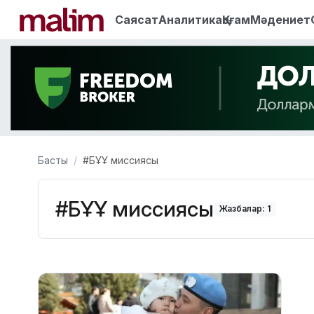
Саясат
Аналитика
Қоғам
Мәдениет
Басты
#БҰҰ миссиясы
#БҰҰ миссиясы
Жазбалар: 1