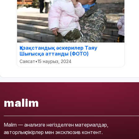
Қазақстандық әскерилер Таяу
Шығысқа аттанды (ФОТО)
Саясат
•
15 наурыз, 2024
malim
Malim — анализге негізделген материалдар,
авторлық пікірлер мен эксклюзив контент.