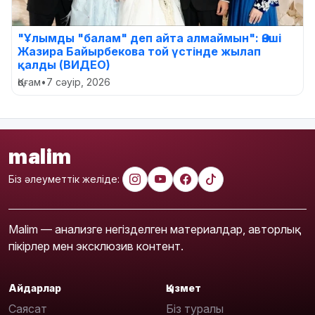
"Ұлымды "балам" деп айта алмаймын": Әнші
Жазира Байырбекова той үстінде жылап
қалды (ВИДЕО)
Қоғам
•
7 сәуір, 2026
malim
Біз әлеуметтік желіде:
Malim — анализге негізделген материалдар, авторлық
пікірлер мен эксклюзив контент.
Айдарлар
Қызмет
Саясат
Біз туралы