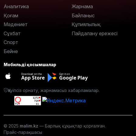
Аналитика
Жарнама
Қоғам
Байланыс
Мәдениет
Құпиялылық
Сұхбат
Пайдалану ережесі
Спорт
Бейне
Мобильді қосымшалар
Download on the
Get it on
App Store
Google Play
Қауіпсіз орнату, жарнамасыз хабарламалар.
© 2025
malim.kz
— Барлық құқықтар қорғалған.
Прайс-парақшасы