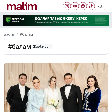
RU
Басты
#балам
#балам
Жазбалар: 1