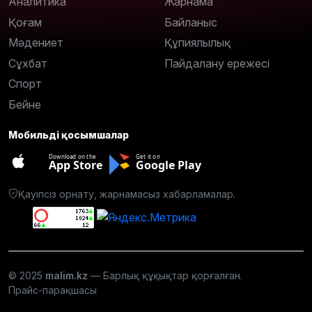
Аналитика
Жарнама
Қоғам
Байланыс
Мәдениет
Құпиялылық
Сұхбат
Пайдалану ережесі
Спорт
Бейне
Мобильді қосымшалар
Download on the
Get it on
App Store
Google Play
Қауіпсіз орнату, жарнамасыз хабарламалар.
© 2025
malim.kz
— Барлық құқықтар қорғалған.
Прайс-парақшасы