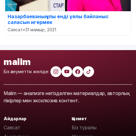
Назарбаеваның ұлы енді ұялы байланыс
саласын игермек
Саясат
•
31 мамыр, 2021
malim
Біз әлеуметтік желіде:
Malim — анализге негізделген материалдар, авторлық
пікірлер мен эксклюзив контент.
Айдарлар
Қызмет
Саясат
Біз туралы