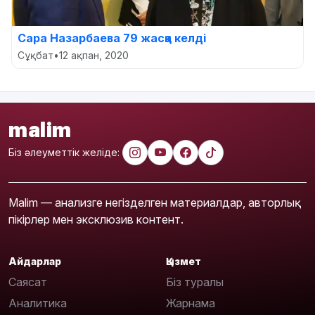
Сара Назарбаева 79 жасқа келді
Сұқбат
•
12 ақпан, 2020
malim
Біз әлеуметтік желіде:
Malim — анализге негізделген материалдар, авторлық
пікірлер мен эксклюзив контент.
Айдарлар
Қызмет
Саясат
Біз туралы
Аналитика
Жарнама