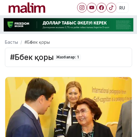
RU
Басты
#Бөбек қоры
#Бөбек қоры
Жазбалар: 1