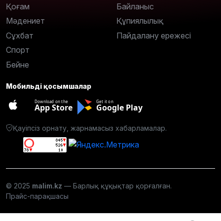
Қоғам
Байланыс
Мәдениет
Құпиялылық
Сұхбат
Пайдалану ережесі
Спорт
Бейне
Мобильді қосымшалар
Download on the
Get it on
App Store
Google Play
Қауіпсіз орнату, жарнамасыз хабарламалар.
© 2025
malim.kz
— Барлық құқықтар қорғалған.
Прайс-парақшасы