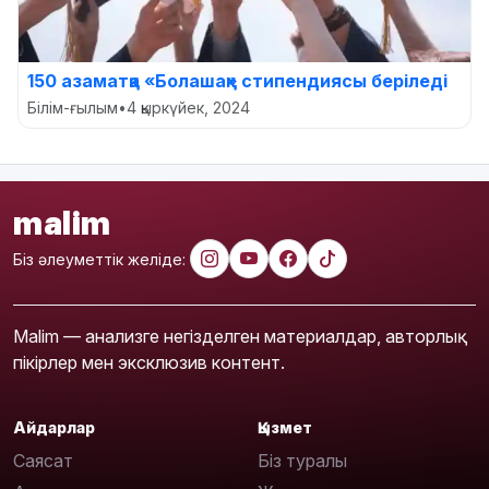
150 азаматқа «Болашақ» стипендиясы беріледі
Білім-ғылым
•
4 қыркүйек, 2024
malim
Біз әлеуметтік желіде:
Malim — анализге негізделген материалдар, авторлық
пікірлер мен эксклюзив контент.
Айдарлар
Қызмет
Саясат
Біз туралы