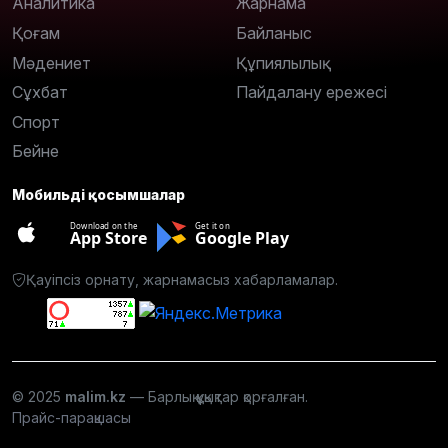
Аналитика
Жарнама
Қоғам
Байланыс
Мәдениет
Құпиялылық
Сұхбат
Пайдалану ережесі
Спорт
Бейне
Мобильді қосымшалар
Download on the
Get it on
App Store
Google Play
Қауіпсіз орнату, жарнамасыз хабарламалар.
© 2025
malim.kz
— Барлық құқықтар қорғалған.
Прайс-парақшасы