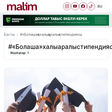
RU
Басты
#«Болашақ»халықаралықстипендиясы
#«Болашақ»халықаралықстипендия
Жазбалар: 1