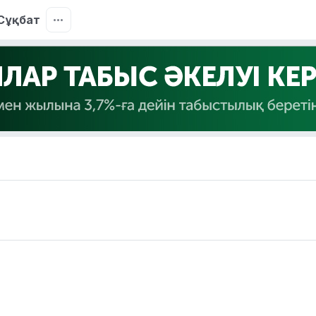
Сұқбат