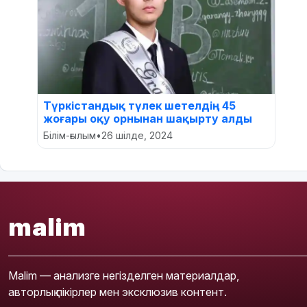
Түркістандық түлек шетелдің 45
жоғары оқу орнынан шақырту алды
Білім-ғылым
•
26 шілде, 2024
malim
Malim — анализге негізделген материалдар,
авторлық пікірлер мен эксклюзив контент.