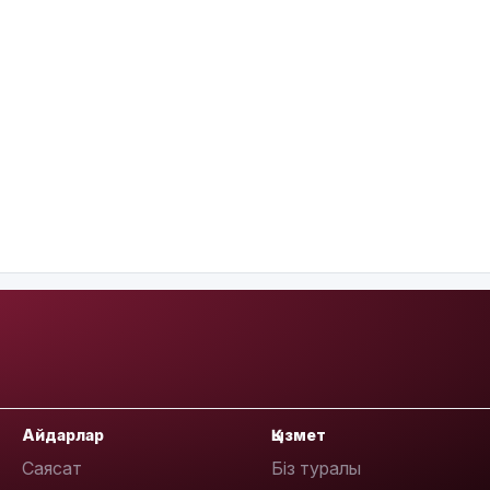
Айдарлар
Қызмет
Саясат
Біз туралы