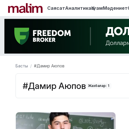
Саясат
Аналитика
Қоғам
Мәдениет
Басты
#Дамир Аюпов
#Дамир Аюпов
Жазбалар: 1