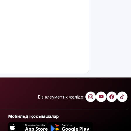
Біз әлеуметтік желіде:
Мобильді қосымшалар
Download on the
Get it on
App Store
Google Play