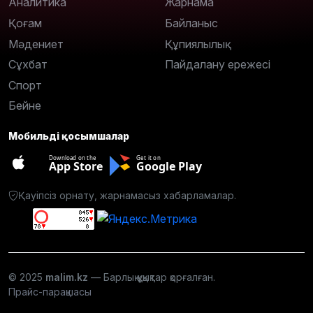
Аналитика
Жарнама
Қоғам
Байланыс
Мәдениет
Құпиялылық
Сұхбат
Пайдалану ережесі
Спорт
Бейне
Мобильді қосымшалар
Download on the
Get it on
App Store
Google Play
Қауіпсіз орнату, жарнамасыз хабарламалар.
© 2025
malim.kz
— Барлық құқықтар қорғалған.
Прайс-парақшасы