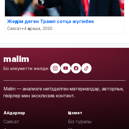
Жеңдім деген Трамп сотқа жүгінбек
Саясат
•
4 қараша, 2020
malim
Біз әлеуметтік желіде:
Malim — анализге негізделген материалдар, авторлық
пікірлер мен эксклюзив контент.
Айдарлар
Қызмет
Саясат
Біз туралы