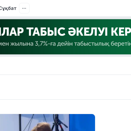
Сұқбат