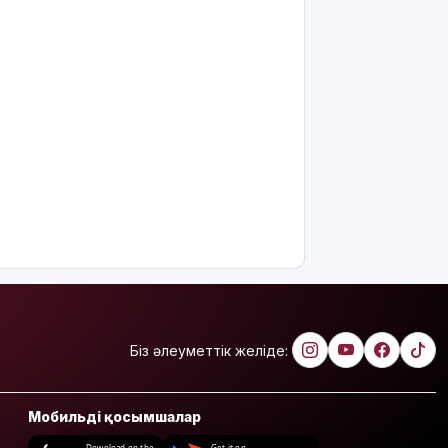
Біз әлеуметтік желіде:
Мобильді қосымшалар
Download on the
Get it on