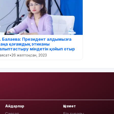
. Балаева: Президент алдымызға
аңа қоғамдық этиканы
алыптастыру міндетін қойып отыр
аясат
•
26 желтоқсан, 2023
Айдарлар
Қызмет
Саясат
Біз туралы