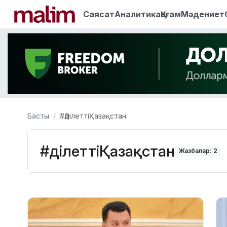
Саясат
Аналитика
Қоғам
Мәдениет
Басты
#ӘділеттіҚазақстан
#ӘділеттіҚазақстан
Жазбалар: 2