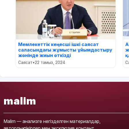
Мемлекеттік кеңесші ішкі саясат
А
саласындағы жұмысты ұйымдастыру
ж
жөнінде жиын өткізді
қ
Саясат
•
22 тамыз, 2024
С
malim
Malim — анализге негізделген материалдар,
авторлық пікірлер мен эксклюзив контент.