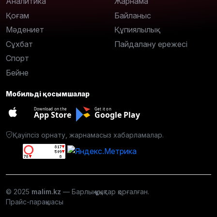
Аналитика
Жарнама
Қоғам
Байланыс
Мәдениет
Құпиялылық
Сұхбат
Пайдалану ережесі
Спорт
Бейне
Мобильді қосымшалар
Download on the
Get it on
App Store
Google Play
Қауіпсіз орнату, жарнамасыз хабарламалар.
© 2025
malim.kz
— Барлық құқықтар қорғалған.
Прайс-парақшасы