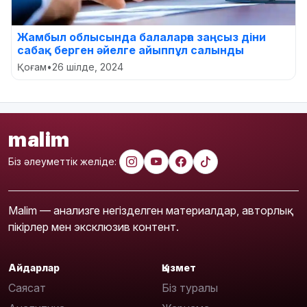
Жамбыл облысында балаларға заңсыз діни
сабақ берген әйелге айыппұл салынды
Қоғам
•
26 шілде, 2024
malim
Біз әлеуметтік желіде:
Malim — анализге негізделген материалдар, авторлық
пікірлер мен эксклюзив контент.
Айдарлар
Қызмет
Саясат
Біз туралы