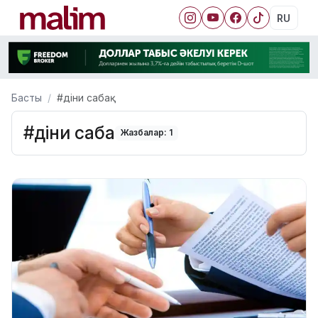
RU
Басты
#діни сабақ
#діни сабақ
Жазбалар: 1