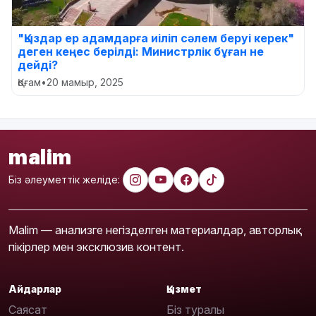
"Қыздар ер адамдарға иіліп сәлем беруі керек"
деген кеңес берілді: Министрлік бұған не
дейді?
Қоғам
•
20 мамыр, 2025
malim
Біз әлеуметтік желіде:
Malim — анализге негізделген материалдар, авторлық
пікірлер мен эксклюзив контент.
Айдарлар
Қызмет
Саясат
Біз туралы