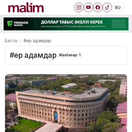
RU
Басты
#ер адамдар
#ер адамдар
Жазбалар: 1