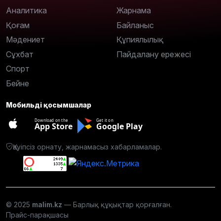
Аналитика
Жарнама
Қоғам
Байланыс
Мәдениет
Құпиялылық
Сұхбат
Пайдалану ережесі
Спорт
Бейне
Мобильді қосымшалар
Download on the
Get it on
App Store
Google Play
Қауіпсіз орнату, жарнамасыз хабарламалар.
© 2025
malim.kz
— Барлық құқықтар қорғалған.
Прайс-парақшасы