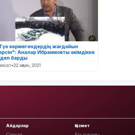
Түк көрмегендердің жағдайын
өрсін": Аналар Ибраимовты әкімдікке
здеп барды
аясат
•
22 ақпан, 2021
Айдарлар
Қызмет
Саясат
Біз туралы