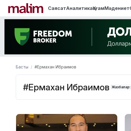
Саясат
Аналитика
Қоғам
Мәдениет
Басты
#Ермахан Ибраимов
#Ермахан Ибраимов
Жазбалар: