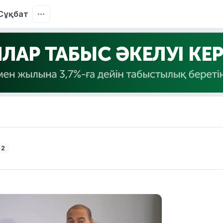
Сұқбат
 2