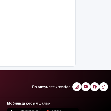
Біз әлеуметтік желіде:
Мобильді қосымшалар
Download on the
Get it on