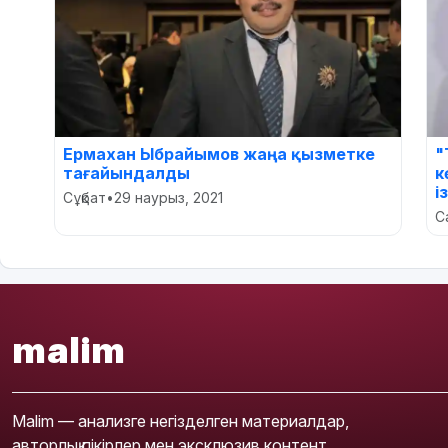
Ермахан Ыбрайымов жаңа қызметке
"
тағайындалды
к
і
Сұқбат
•
29 наурыз, 2021
С
malim
Malim — анализге негізделген материалдар,
авторлық пікірлер мен эксклюзив контент.