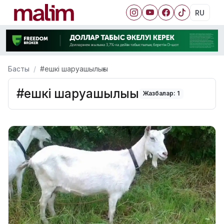
RU
Басты
#ешкі шаруашылығы
#ешкі шаруашылығы
Жазбалар: 1