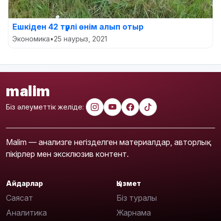
Ешкіден 42 түрлі өнім алып отыр
Экономика
•
25 наурыз, 2021
malim
Біз әлеуметтік желіде:
Malim — анализге негізделген материалдар, авторлық
пікірлер мен эксклюзив контент.
Айдарлар
Қызмет
Саясат
Біз туралы
Аналитика
Жарнама