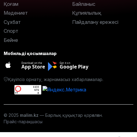
Қоғам
Байланыс
Мәдениет
Құпиялылық
Сұхбат
Пайдалану ережесі
Спорт
Бейне
Мобильді қосымшалар
Download on the
Get it on
App Store
Google Play
Қауіпсіз орнату, жарнамасыз хабарламалар.
© 2025
malim.kz
— Барлық құқықтар қорғалған.
Прайс-парақшасы