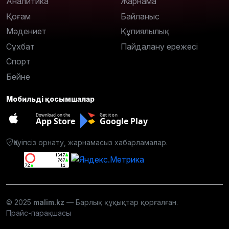
Аналитика
Жарнама
Қоғам
Байланыс
Мәдениет
Құпиялылық
Сұхбат
Пайдалану ережесі
Спорт
Бейне
Мобильді қосымшалар
Download on the
Get it on
App Store
Google Play
Қауіпсіз орнату, жарнамасыз хабарламалар.
© 2025
malim.kz
— Барлық құқықтар қорғалған.
Прайс-парақшасы