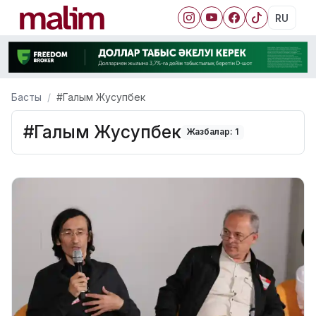
RU
Басты
#Галым Жусупбек
#Галым Жусупбек
Жазбалар: 1