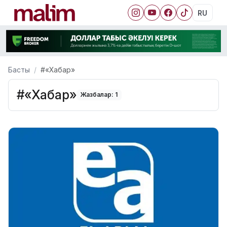
RU
Басты
#«Хабар»
#«Хабар»
Жазбалар: 1