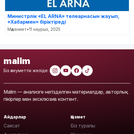
Министрлік «EL ARNA» телеарнасын жауып,
«Хабармен» біріктіреді
Мәдениет
•
11 наурыз, 2025
malim
Біз әлеуметтік желіде:
Malim — анализге негізделген материалдар, авторлық
пікірлер мен эксклюзив контент.
Айдарлар
Қызмет
Саясат
Біз туралы