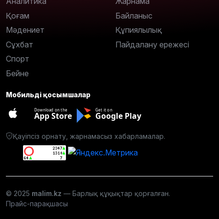
Аналитика
Жарнама
Қоғам
Байланыс
Мәдениет
Құпиялылық
Сұхбат
Пайдалану ережесі
Спорт
Бейне
Мобильді қосымшалар
Download on the
Get it on
App Store
Google Play
Қауіпсіз орнату, жарнамасыз хабарламалар.
© 2025
malim.kz
— Барлық құқықтар қорғалған.
Прайс-парақшасы