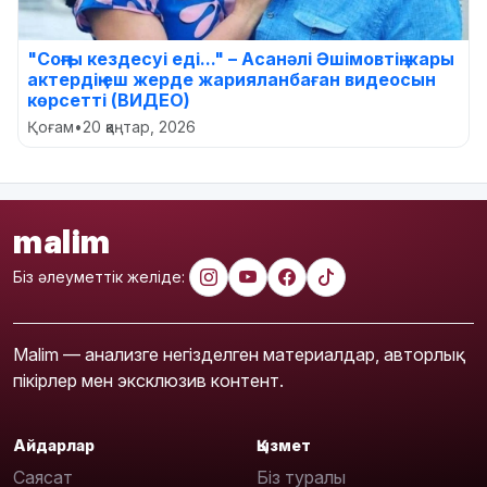
"Соңғы кездесуі еді..." – Асанәлі Әшімовтің жары
актердің еш жерде жарияланбаған видеосын
көрсетті (ВИДЕО)
Қоғам
•
20 қаңтар, 2026
malim
Біз әлеуметтік желіде:
Malim — анализге негізделген материалдар, авторлық
пікірлер мен эксклюзив контент.
Айдарлар
Қызмет
Саясат
Біз туралы