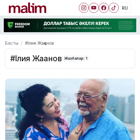
RU
Басты
#Ілия Жақанов
#Ілия Жақанов
Жазбалар: 1