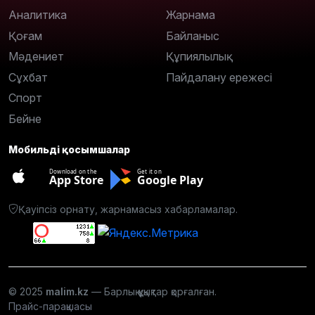
Аналитика
Жарнама
Қоғам
Байланыс
Мәдениет
Құпиялылық
Сұхбат
Пайдалану ережесі
Спорт
Бейне
Мобильді қосымшалар
Download on the
Get it on
App Store
Google Play
Қауіпсіз орнату, жарнамасыз хабарламалар.
© 2025
malim.kz
— Барлық құқықтар қорғалған.
Прайс-парақшасы