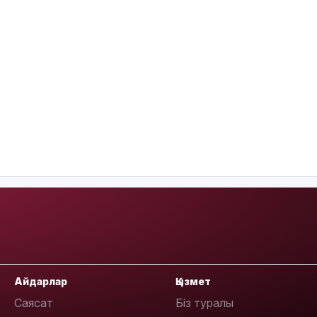
Айдарлар
Қызмет
Саясат
Біз туралы