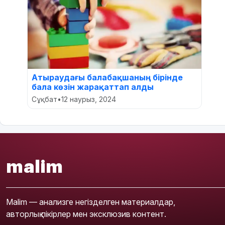
Атыраудағы балабақшаның бірінде
бала көзін жарақаттап алды
Сұқбат
•
12 наурыз, 2024
malim
Malim — анализге негізделген материалдар,
авторлық пікірлер мен эксклюзив контент.