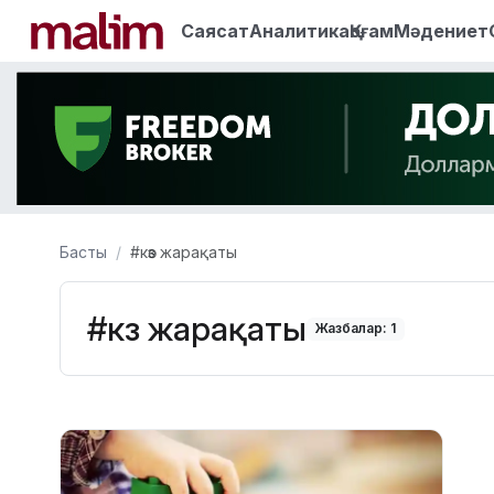
Саясат
Аналитика
Қоғам
Мәдениет
Басты
#көз жарақаты
#көз жарақаты
Жазбалар: 1