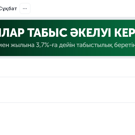
Сұқбат