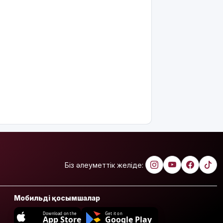
Біз әлеуметтік желіде:
Мобильді қосымшалар
Download on the
Get it on
App Store
Google Play