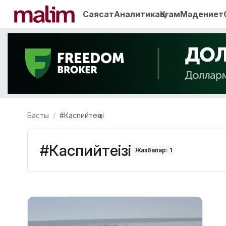
Саясат
Аналитика
Қоғам
Мәдениет
Басты
#Каспийтеңізі
#Каспийтеңізі
Жазбалар: 1