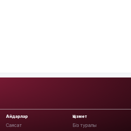
Айдарлар
Қызмет
Саясат
Біз туралы