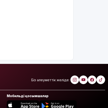
Біз әлеуметтік желіде:
Мобильді қосымшалар
Download on the
Get it on
App Store
Google Play