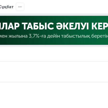
Сұқбат