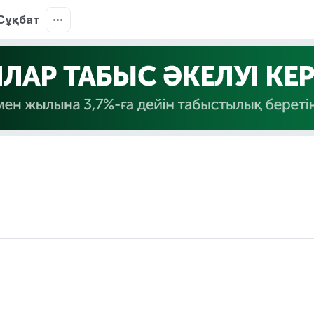
Сұқбат