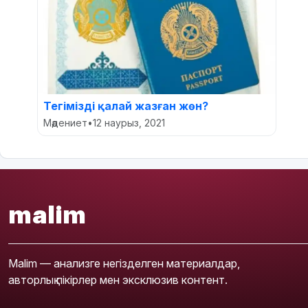
Тегімізді қалай жазған жөн?
Мәдениет
•
12 наурыз, 2021
malim
Malim — анализге негізделген материалдар,
авторлық пікірлер мен эксклюзив контент.