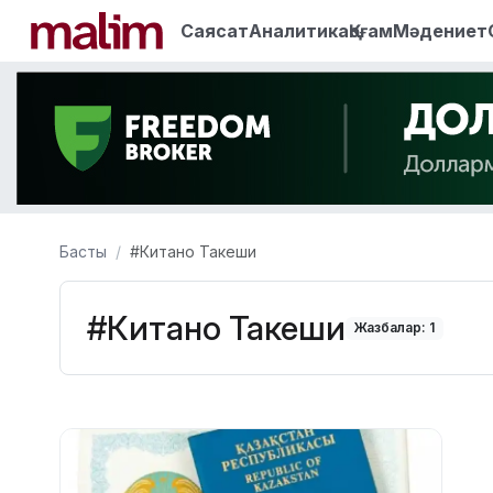
Саясат
Аналитика
Қоғам
Мәдениет
Басты
#Китано Такеши
#Китано Такеши
Жазбалар: 1