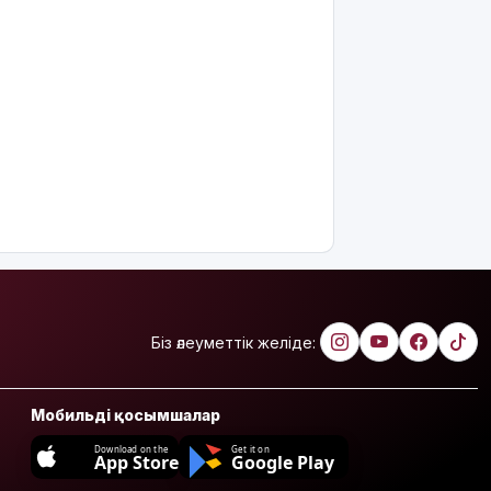
Біз әлеуметтік желіде:
Мобильді қосымшалар
Download on the
Get it on
App Store
Google Play