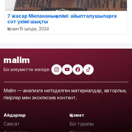
7 жасар Милананың өлімі: айыпталушыларға
сот үкімі шықты
Қоғам
•
15 шілде, 2024
malim
Біз әлеуметтік желіде:
Malim — анализге негізделген материалдар, авторлық
пікірлер мен эксклюзив контент.
Айдарлар
Қызмет
Саясат
Біз туралы