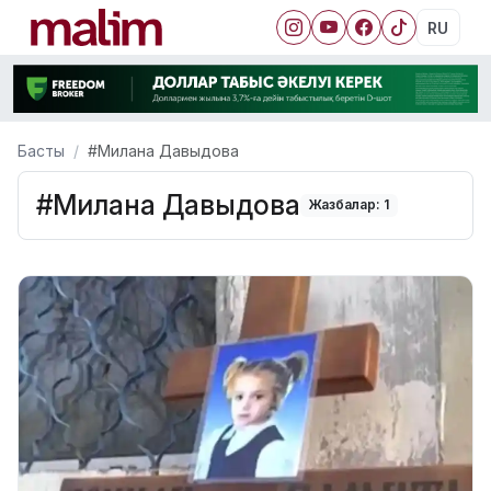
RU
Басты
#Милана Давыдова
#Милана Давыдова
Жазбалар: 1