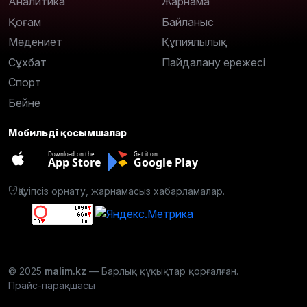
Аналитика
Жарнама
Қоғам
Байланыс
Мәдениет
Құпиялылық
Сұхбат
Пайдалану ережесі
Спорт
Бейне
Мобильді қосымшалар
Download on the
Get it on
App Store
Google Play
Қауіпсіз орнату, жарнамасыз хабарламалар.
© 2025
malim.kz
— Барлық құқықтар қорғалған.
Прайс-парақшасы