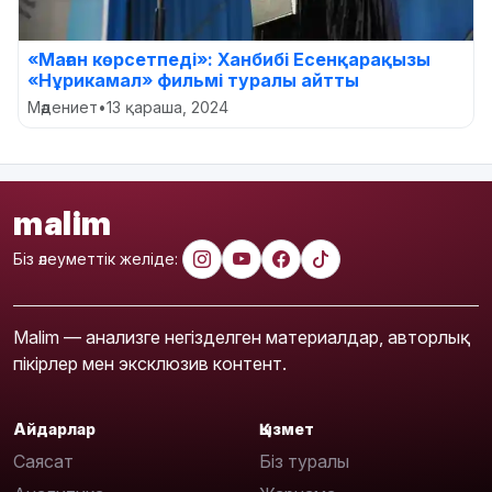
«Маған көрсетпеді»: Ханбибі Есенқарақызы
«Нұрикамал» фильмі туралы айтты
Мәдениет
•
13 қараша, 2024
malim
Біз әлеуметтік желіде:
Malim — анализге негізделген материалдар, авторлық
пікірлер мен эксклюзив контент.
Айдарлар
Қызмет
Саясат
Біз туралы