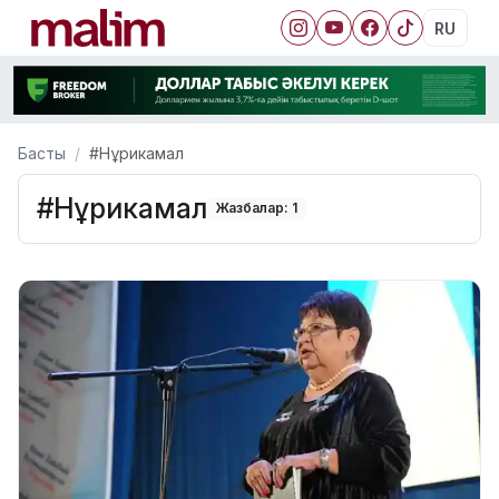
RU
Басты
#Нұрикамал
#Нұрикамал
Жазбалар: 1