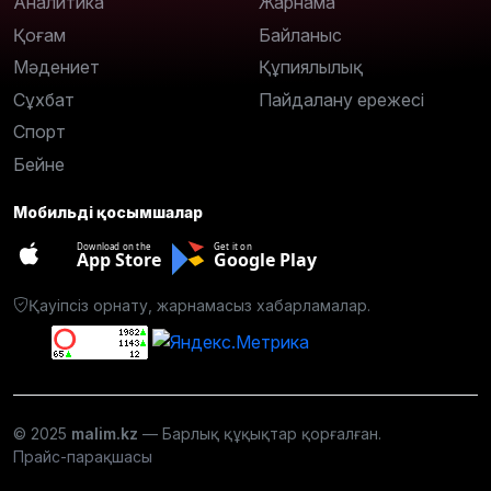
Аналитика
Жарнама
Қоғам
Байланыс
Мәдениет
Құпиялылық
Сұхбат
Пайдалану ережесі
Спорт
Бейне
Мобильді қосымшалар
Download on the
Get it on
App Store
Google Play
Қауіпсіз орнату, жарнамасыз хабарламалар.
© 2025
malim.kz
— Барлық құқықтар қорғалған.
Прайс-парақшасы