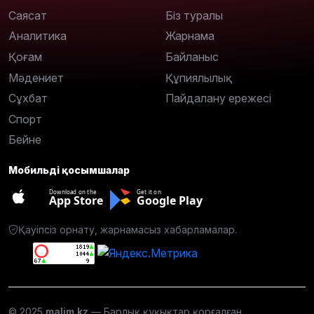
Саясат
Біз туралы
Аналитика
Жарнама
Қоғам
Байланыс
Мәдениет
Құпиялылық
Сұхбат
Пайдалану ережесі
Спорт
Бейне
Мобильді қосымшалар
Download on the
Get it on
App Store
Google Play
Қауіпсіз орнату, жарнамасыз хабарламалар.
© 2025
malim.kz
— Барлық құқықтар қорғалған.