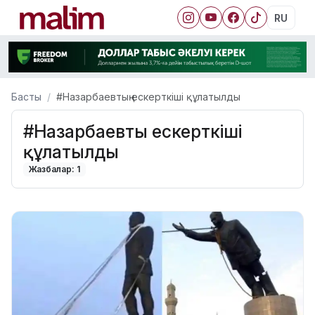
RU
Басты
#Назарбаевтың ескерткіші құлатылды
#Назарбаевтың ескерткіші
құлатылды
Жазбалар: 1