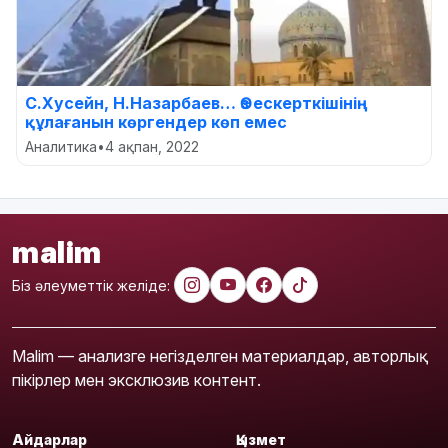
С.Хусейн, Н.Назарбаев… Өз ескерткішінің
құлағанын көргендер көп емес
Аналитика
•
4 ақпан, 2022
malim
Біз әлеуметтік желіде:
Malim — анализге негізделген материалдар, авторлық
пікірлер мен эксклюзив контент.
Айдарлар
Қызмет