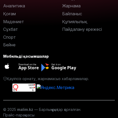
Аналитика
Жарнама
Қоғам
Байланыс
Мәдениет
Құпиялылық
Сұхбат
Пайдалану ережесі
Спорт
Бейне
Мобильді қосымшалар
Download on the
Get it on
App Store
Google Play
Қауіпсіз орнату, жарнамасыз хабарламалар.
© 2025
malim.kz
— Барлық құқықтар қорғалған.
Прайс-парақшасы