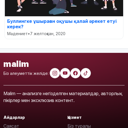
Буллингке ұшыраған оқушы қалай әрекет етуі
керек?
Мәдениет
•
7 желтоқсан, 2020
malim
Біз әлеуметтік желіде:
Malim — анализге негізделген материалдар, авторлық
пікірлер мен эксклюзив контент.
Айдарлар
Қызмет
Саясат
Біз туралы