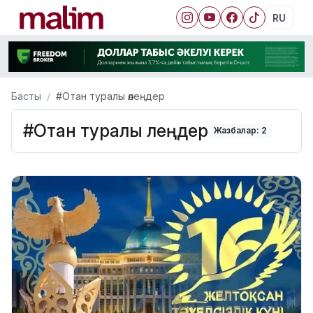
RU
Басты
#Отан туралы өлеңдер
#Отан туралы өлеңдер
Жазбалар: 2