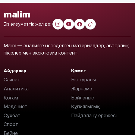
malim
Біз әлеуметтік желіде:
Malim — анализге негізделген материалдар, авторлық
пікірлер мен эксклюзив контент.
Айдарлар
Қызмет
Саясат
Біз туралы
Аналитика
Жарнама
Қоғам
Байланыс
Мәдениет
Құпиялылық
Сұхбат
Пайдалану ережесі
Спорт
Бейне