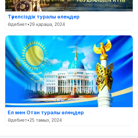
Тәуелсіздік туралы өлеңдер
Әдебиет
•
29 қараша, 2024
Ел мен Отан туралы өлеңдер
Әдебиет
•
25 тамыз, 2024