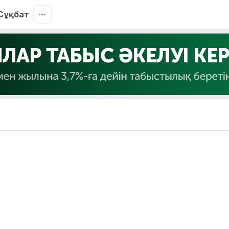
Сұқбат