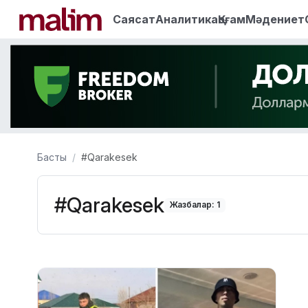
Саясат
Аналитика
Қоғам
Мәдениет
Басты
#Qarakesek
#Qarakesek
Жазбалар: 1