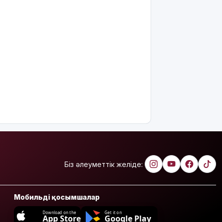
Біз әлеуметтік желіде:
Мобильді қосымшалар
Download on the
Get it on
App Store
Google Play