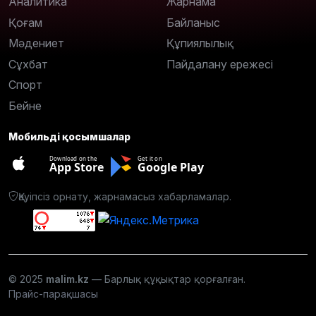
Аналитика
Жарнама
Қоғам
Байланыс
Мәдениет
Құпиялылық
Сұхбат
Пайдалану ережесі
Спорт
Бейне
Мобильді қосымшалар
Download on the
Get it on
App Store
Google Play
Қауіпсіз орнату, жарнамасыз хабарламалар.
© 2025
malim.kz
— Барлық құқықтар қорғалған.
Прайс-парақшасы