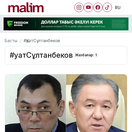
RU
Басты
#ҚуатСұлтанбеков
#ҚуатСұлтанбеков
Жазбалар: 1