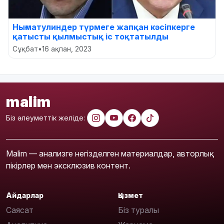
Нығматулиндер түрмеге жапқан кәсіпкерге
қатысты қылмыстық іс тоқтатылды
Сұқбат
•
16 ақпан, 2023
malim
Біз әлеуметтік желіде:
Malim — анализге негізделген материалдар, авторлық
пікірлер мен эксклюзив контент.
Айдарлар
Қызмет
Саясат
Біз туралы