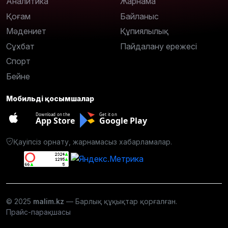
Аналитика
Жарнама
Қоғам
Байланыс
Мәдениет
Құпиялылық
Сұхбат
Пайдалану ережесі
Спорт
Бейне
Мобильді қосымшалар
Download on the
Get it on
App Store
Google Play
Қауіпсіз орнату, жарнамасыз хабарламалар.
© 2025
malim.kz
— Барлық құқықтар қорғалған.
Прайс-парақшасы