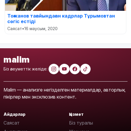
Тоғжанов тағайындаған кадрлар Тұрымовтан
сөгіс естіді
Саясат
•
16 маусым, 2020
malim
Біз әлеуметтік желіде:
Malim — анализге негізделген материалдар, авторлық
пікірлер мен эксклюзив контент.
Айдарлар
Қызмет
Саясат
Біз туралы