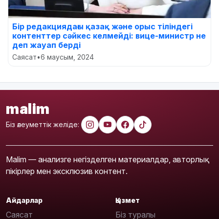
Бір редакциядағы қазақ және орыс тіліндегі
контенттер сәйкес келмейді: вице-министр не
деп жауап берді
Саясат
•
6 маусым, 2024
malim
Біз әлеуметтік желіде:
Malim — анализге негізделген материалдар, авторлық
пікірлер мен эксклюзив контент.
Айдарлар
Қызмет
Саясат
Біз туралы