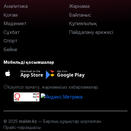
Аналитика
Жарнама
Қоғам
Байланыс
Мәдениет
Құпиялылық
Сұхбат
Пайдалану ережесі
Спорт
Бейне
Мобильді қосымшалар
Download on the
Get it on
App Store
Google Play
Қауіпсіз орнату, жарнамасыз хабарламалар.
© 2025
malim.kz
— Барлық құқықтар қорғалған.
Прайс-парақшасы