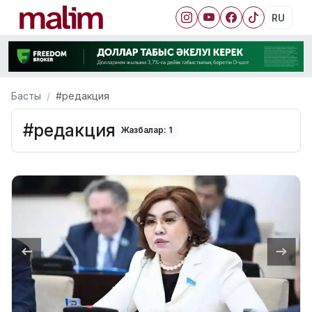
RU
Басты
#редакция
#редакция
Жазбалар: 1