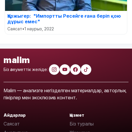
Қаржыгер: "Импортты Ресейге ғана беріп қою
дұрыс емес"
Саясат
•
1 наурыз, 2022
malim
Біз әлеуметтік желіде:
Malim — анализге негізделген материалдар, авторлық
пікірлер мен эксклюзив контент.
Айдарлар
Қызмет
Саясат
Біз туралы