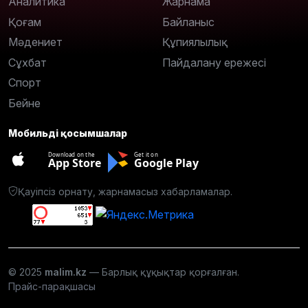
Аналитика
Жарнама
Қоғам
Байланыс
Мәдениет
Құпиялылық
Сұхбат
Пайдалану ережесі
Спорт
Бейне
Мобильді қосымшалар
Download on the
Get it on
App Store
Google Play
Қауіпсіз орнату, жарнамасыз хабарламалар.
© 2025
malim.kz
— Барлық құқықтар қорғалған.
Прайс-парақшасы