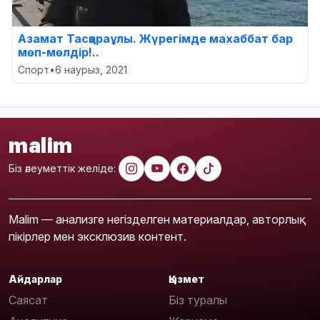
Азамат Тасқараұлы. Жүрегімде махаббат бар
мөп-мөлдір!..
Спорт
•
6 наурыз, 2021
malim
Біз әлеуметтік желіде:
Malim — анализге негізделген материалдар, авторлық
пікірлер мен эксклюзив контент.
Айдарлар
Қызмет
Саясат
Біз туралы