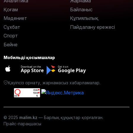
Аналитика
Жарнама
Қоғам
Байланыс
Мәдениет
Құпиялылық
Сұхбат
Пайдалану ережесі
Спорт
Бейне
Мобильді қосымшалар
Download on the
Get it on
App Store
Google Play
Қауіпсіз орнату, жарнамасыз хабарламалар.
© 2025
malim.kz
— Барлық құқықтар қорғалған.
Прайс-парақшасы