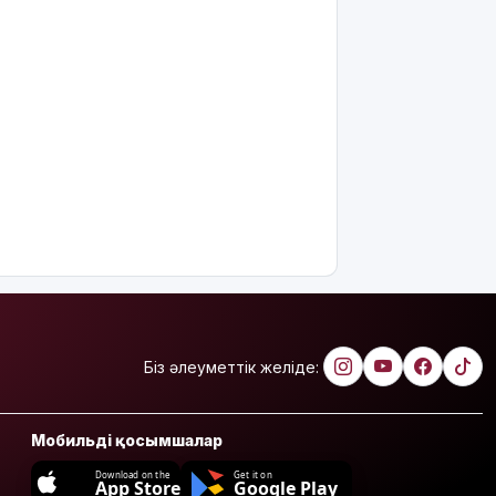
Біз әлеуметтік желіде:
Мобильді қосымшалар
Download on the
Get it on
App Store
Google Play