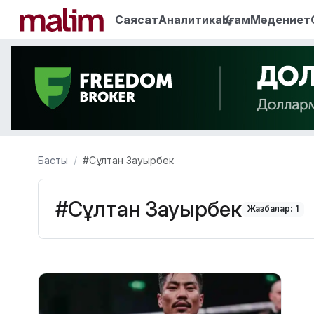
Саясат
Аналитика
Қоғам
Мәдениет
Басты
#Сұлтан Зауырбек
#Сұлтан Зауырбек
Жазбалар: 1