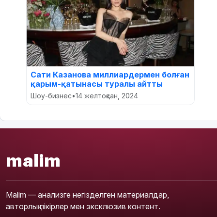
Сати Казанова миллиардермен болған
қарым-қатынасы туралы айтты
Шоу-бизнес
•
14 желтоқсан, 2024
malim
Malim — анализге негізделген материалдар,
авторлық пікірлер мен эксклюзив контент.