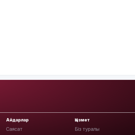
Айдарлар
Қызмет
Саясат
Біз туралы