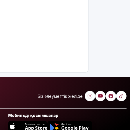
Біз әлеуметтік желіде:
Мобильді қосымшалар
Download on the
Get it on
App Store
Google Play