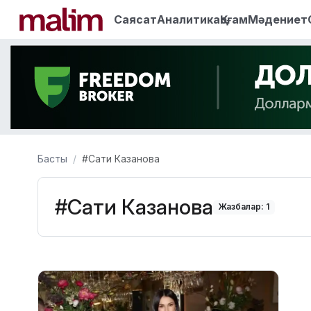
Саясат
Аналитика
Қоғам
Мәдениет
Басты
#Сати Казанова
#Сати Казанова
Жазбалар: 1