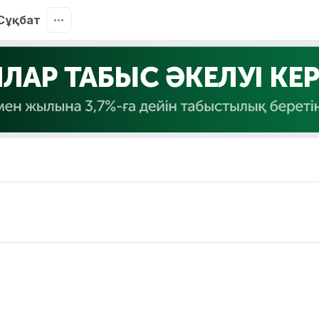
Сұқбат