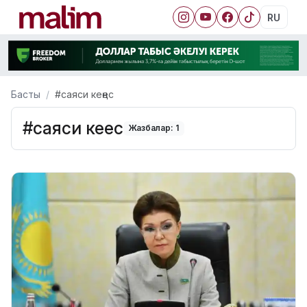
RU
Басты
#саяси кеңес
#саяси кеңес
Жазбалар: 1