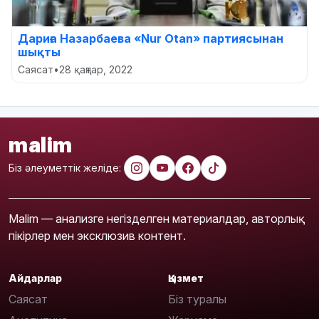
Дариға Назарбаева «Nur Otan» партиясынан
шықты
Саясат
•
28 қаңтар, 2022
malim
Біз әлеуметтік желіде:
Malim — анализге негізделген материалдар, авторлық
пікірлер мен эксклюзив контент.
Айдарлар
Қызмет
Саясат
Біз туралы