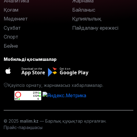
Аналитика
Жарнама
Қоғам
Байланыс
Мәдениет
Құпиялылық
Сұхбат
Пайдалану ережесі
Спорт
Бейне
Мобильді қосымшалар
Download on the
Get it on
App Store
Google Play
Қауіпсіз орнату, жарнамасыз хабарламалар.
© 2025
malim.kz
— Барлық құқықтар қорғалған.
Прайс-парақшасы