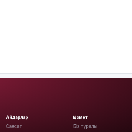
Айдарлар
Қызмет
Саясат
Біз туралы