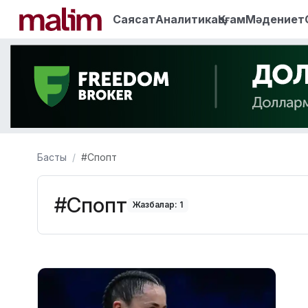
Саясат
Аналитика
Қоғам
Мәдениет
Басты
#Спопт
#Спопт
Жазбалар: 1