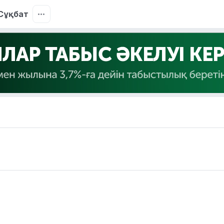
Сұқбат