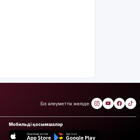
Біз әлеуметтік желіде:
Мобильді қосымшалар
Download on the
Get it on
App Store
Google Play