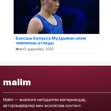
Боксшы Балауса Мұздыман әлем
чемпионы атанды
Әлем
•
5 қыркүйек, 2025
malim
Malim — анализге негізделген материалдар,
авторлық пікірлер мен эксклюзив контент.