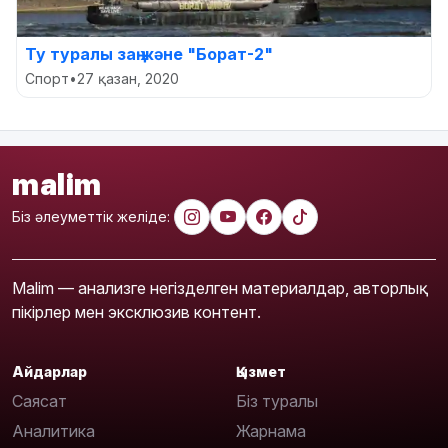
Ту туралы заң және "Борат-2"
Спорт
•
27 қазан, 2020
malim
Біз әлеуметтік желіде:
Malim — анализге негізделген материалдар, авторлық
пікірлер мен эксклюзив контент.
Айдарлар
Қызмет
Саясат
Біз туралы
Аналитика
Жарнама