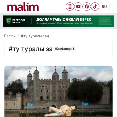
RU
Басты
#ту туралы заң
#ту туралы заң
Жазбалар: 1