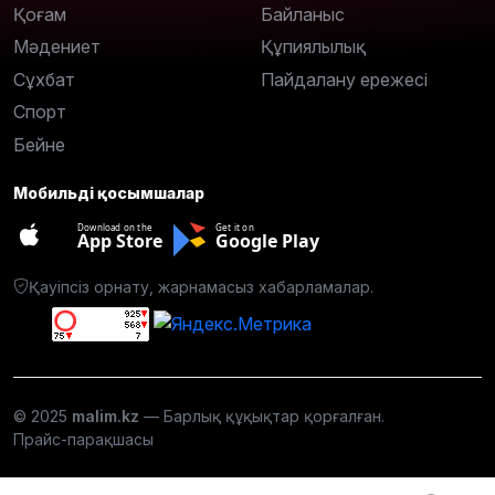
Қоғам
Байланыс
Мәдениет
Құпиялылық
Сұхбат
Пайдалану ережесі
Спорт
Бейне
Мобильді қосымшалар
Download on the
Get it on
App Store
Google Play
Қауіпсіз орнату, жарнамасыз хабарламалар.
© 2025
malim.kz
— Барлық құқықтар қорғалған.
Прайс-парақшасы