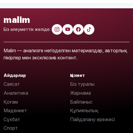
malim
Біз әлеуметтік желіде:
Malim — анализге негізделген материалдар, авторлық
пікірлер мен эксклюзив контент.
Айдарлар
Қызмет
Саясат
Біз туралы
Аналитика
Жарнама
Қоғам
Байланыс
Мәдениет
Құпиялылық
Сұхбат
Пайдалану ережесі
Спорт