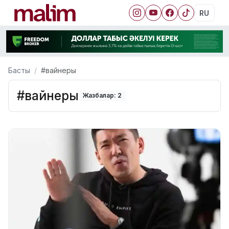
RU
Басты
#вайнеры
#вайнеры
Жазбалар: 2