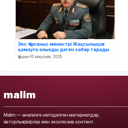
Экс-Қорғаныс министрі Жақсылықов
қамауға алынды деген хабар тарады
Құқық
•
10 маусым, 2025
malim
Malim — анализге негізделген материалдар,
авторлық пікірлер мен эксклюзив контент.