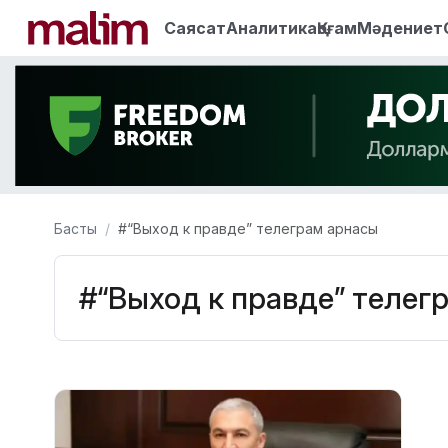
Саясат
Аналитика
Қоғам
Мәдениет
Басты
#“Выход к правде” телеграм арнасы
#“Выход к правде” телег