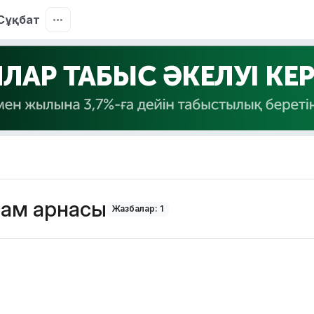
Сұқбат
рам арнасы
Жазбалар: 1