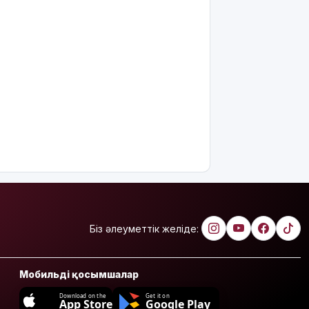
Біз әлеуметтік желіде:
Мобильді қосымшалар
Download on the
Get it on
App Store
Google Play