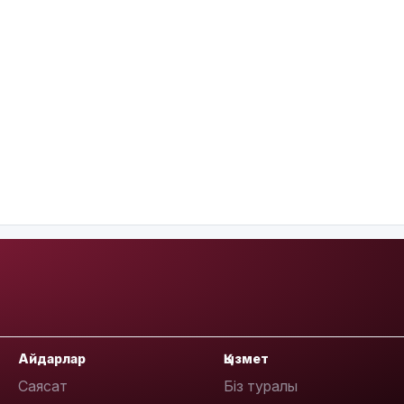
Айдарлар
Қызмет
Саясат
Біз туралы