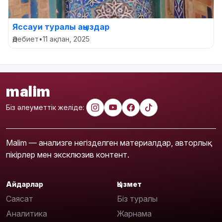
Яссауи туралы аңыздар
Әдебиет
•
11 ақпан, 2025
malim
Біз әлеуметтік желіде:
Malim — анализге негізделген материалдар, авторлық
пікірлер мен эксклюзив контент.
Айдарлар
Қызмет
Саясат
Біз туралы
Аналитика
Жарнама