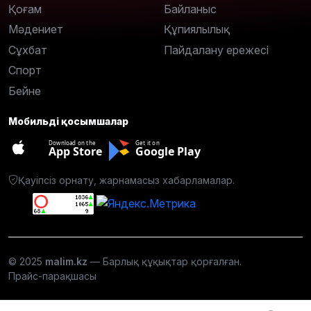
Қоғам
Байланыс
Мәдениет
Құпиялылық
Сұхбат
Пайдалану ережесі
Спорт
Бейне
Мобильді қосымшалар
Download on the
Get it on
App Store
Google Play
Қауіпсіз орнату, жарнамасыз хабарламалар.
© 2025
malim.kz
— Барлық құқықтар қорғалған.
Прайс-парақшасы