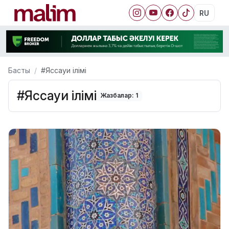
RU
Басты
#Яссауи ілімі
#Яссауи ілімі
Жазбалар: 1