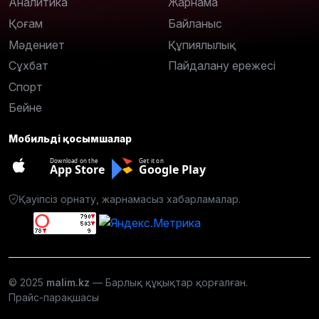
Аналитика
Жарнама
Қоғам
Байланыс
Мәдениет
Құпиялылық
Сұхбат
Пайдалану ережесі
Спорт
Бейне
Мобильді қосымшалар
Download on the
Get it on
App Store
Google Play
Қауіпсіз орнату, жарнамасыз хабарламалар.
© 2025
malim.kz
— Барлық құқықтар қорғалған.
Прайс-парақшасы