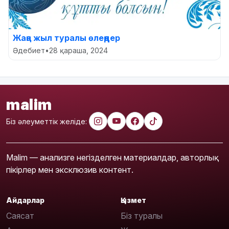
Жаңа жыл туралы өлеңдер
Әдебиет
•
28 қараша, 2024
malim
Біз әлеуметтік желіде:
Malim — анализге негізделген материалдар, авторлық
пікірлер мен эксклюзив контент.
Айдарлар
Қызмет
Саясат
Біз туралы