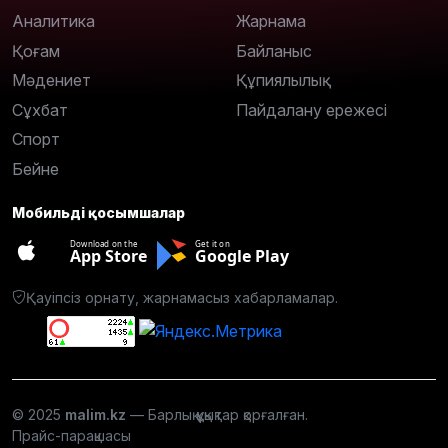
Аналитика
Жарнама
Қоғам
Байланыс
Мәдениет
Құпиялылық
Сұхбат
Пайдалану ережесі
Спорт
Бейне
Мобильді қосымшалар
Download on the
Get it on
App Store
Google Play
Қауіпсіз орнату, жарнамасыз хабарламалар.
© 2025
malim.kz
— Барлық құқықтар қорғалған.
Прайс-парақшасы