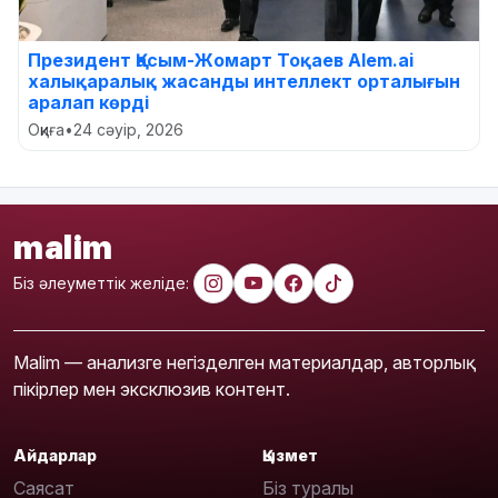
Президент Қасым-Жомарт Тоқаев Alem.ai
халықаралық жасанды интеллект орталығын
аралап көрді
Оқиға
•
24 сәуір, 2026
malim
Біз әлеуметтік желіде:
Malim — анализге негізделген материалдар, авторлық
пікірлер мен эксклюзив контент.
Айдарлар
Қызмет
Саясат
Біз туралы