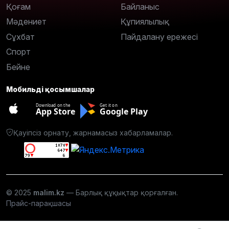
Қоғам
Байланыс
Мәдениет
Құпиялылық
Сұхбат
Пайдалану ережесі
Спорт
Бейне
Мобильді қосымшалар
Download on the
Get it on
App Store
Google Play
Қауіпсіз орнату, жарнамасыз хабарламалар.
© 2025
malim.kz
— Барлық құқықтар қорғалған.
Прайс-парақшасы