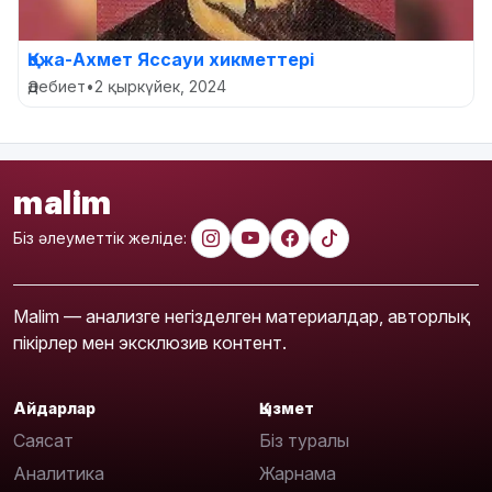
Қожа-Ахмет Яссауи хикметтері
Әдебиет
•
2 қыркүйек, 2024
malim
Біз әлеуметтік желіде:
Malim — анализге негізделген материалдар, авторлық
пікірлер мен эксклюзив контент.
Айдарлар
Қызмет
Саясат
Біз туралы
Аналитика
Жарнама