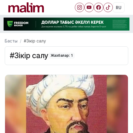
RU
Басты
#Зікір салу
#Зікір салу
Жазбалар: 1