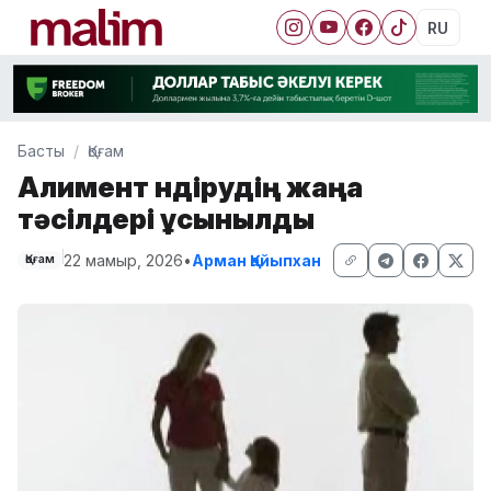
RU
Басты
Қоғам
Алимент өндірудің жаңа
тәсілдері ұсынылды
22 мамыр, 2026
•
Арман Қайыпхан
Қоғам