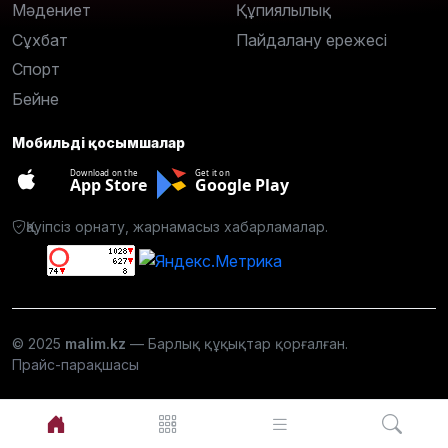
Мәдениет
Құпиялылық
Сұхбат
Пайдалану ережесі
Спорт
Бейне
Мобильді қосымшалар
Download on the
Get it on
App Store
Google Play
Қауіпсіз орнату, жарнамасыз хабарламалар.
© 2025
malim.kz
— Барлық құқықтар қорғалған.
Прайс-парақшасы