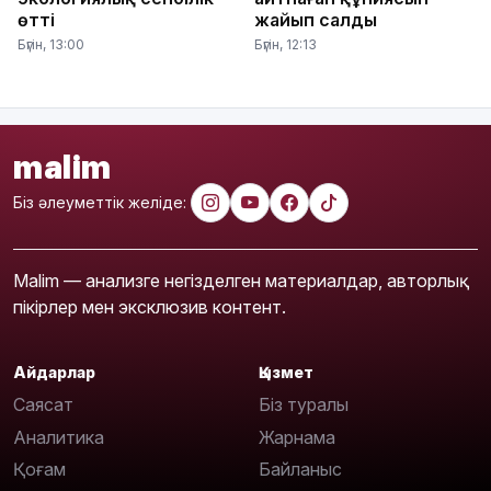
өтті
жайып салды
Бүгін, 13:00
Бүгін, 12:13
malim
Біз әлеуметтік желіде:
Malim — анализге негізделген материалдар, авторлық
пікірлер мен эксклюзив контент.
Айдарлар
Қызмет
Саясат
Біз туралы
Аналитика
Жарнама
Қоғам
Байланыс