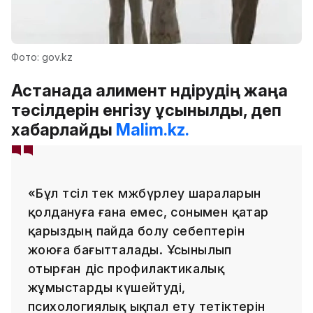
Фото: gov.kz
Астанада алимент өндірудің жаңа
тәсілдерін енгізу ұсынылды, деп
хабарлайды
Malim.kz.
«Бұл тәсіл тек мәжбүрлеу шараларын
қолдануға ғана емес, сонымен қатар
қарыздың пайда болу себептерін
жоюға бағытталады. Ұсынылып
отырған әдіс профилактикалық
жұмыстарды күшейтуді,
психологиялық ықпал ету тетіктерін