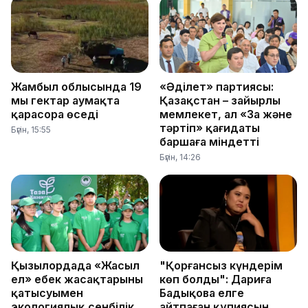
Жамбыл облысында 19
«Әділет» партиясы:
мың гектар аумақта
Қазақстан – зайырлы
қарасора өседі
мемлекет, ал «Заң және
тәртіп» қағидаты
Бүгін, 15:55
баршаға міндетті
Бүгін, 14:26
Қызылордада «Жасыл
"Қорғансыз күндерім
ел» еңбек жасақтарының
көп болды": Дариға
қатысуымен
Бадықова елге
экологиялық сенбілік
айтпаған құпиясын