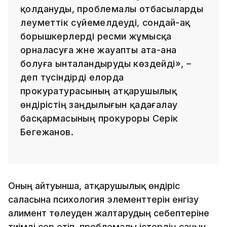
қолдануды, проблемалы отбасыларды
әлеуметтік сүйемелдеуді, сондай-ақ
борышкерлерді ресми жұмысқа
орналасуға және жауапты ата-ана
болуға ынталандыруды көздейді», –
деп түсіндірді елорда
прокуратурасының атқарушылық
өндірістің заңдылығын қадағалау
басқармасының прокуроры Серік
Бегежанов.
Оның айтуынша, атқарушылық өндіріс
саласына психология элементтерін енгізу
алимент төлеуден жалтарудың себептеріне
тиімді әсер етіп, проблемалы істердің санын