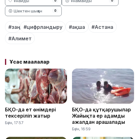
🤍 Ұнайды
😞 Ұнамайды
0
0
😡 Шектен шыққан
0
#заң
#цифрландыру
#ақша
#Астана
#Алимет
Ұқсас мақалалар
БҚО-да ет өнімдері
БҚО-да құтқарушылар
тексеріліп жатыр
Жайықта ер адамды
ажалдан арашалады
Бүгін, 17:57
Бүгін, 16:59