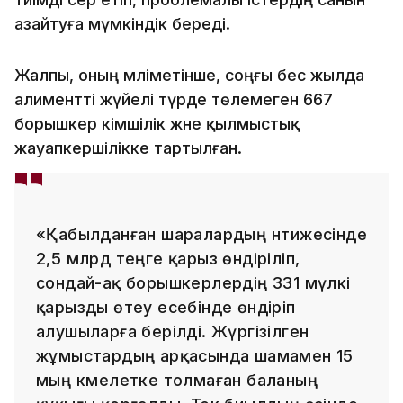
азайтуға мүмкіндік береді.
Жалпы, оның мәліметінше, соңғы бес жылда
алиментті жүйелі түрде төлемеген 667
борышкер әкімшілік және қылмыстық
жауапкершілікке тартылған.
«Қабылданған шаралардың нәтижесінде
2,5 млрд теңге қарыз өндіріліп,
сондай-ақ борышкерлердің 331 мүлкі
қарызды өтеу есебінде өндіріп
алушыларға берілді. Жүргізілген
жұмыстардың арқасында шамамен 15
мың кәмелетке толмаған баланың