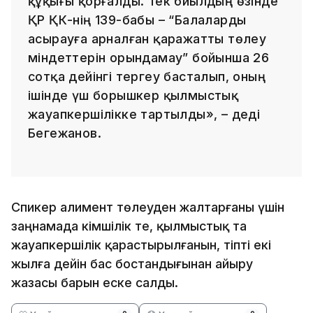
құқығы қорғалды. Тек биылдың өзінде
ҚР ҚК-нің 139-бабы – “Балаларды
асырауға арналған қаражатты төлеу
міндеттерін орындамау” бойынша 26
сотқа дейінгі тергеу басталып, оның
ішінде үш борышкер қылмыстық
жауапкершілікке тартылды», – деді
Бегежанов.
Спикер алимент төлеуден жалтарғаны үшін
заңнамада әкімшілік те, қылмыстық та
жауапкершілік қарастырылғанын, тіпті екі
жылға дейін бас бостандығынан айыру
жазасы барын еске салды.