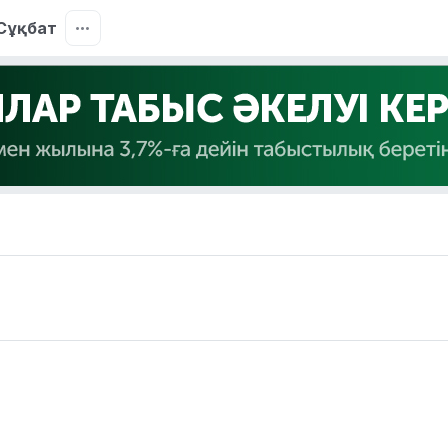
Сұқбат