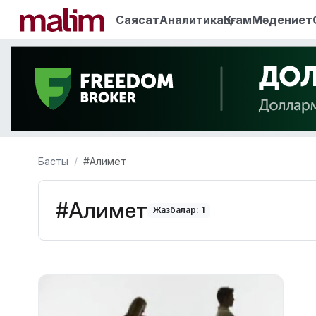
Саясат
Аналитика
Қоғам
Мәдениет
Басты
#Алимет
#Алимет
Жазбалар: 1