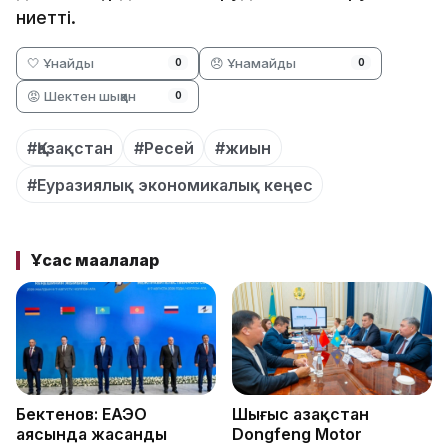
ниетті.
🤍 Ұнайды
😞 Ұнамайды
0
0
😡 Шектен шыққан
0
#Қазақстан
#Ресей
#жиын
#Еуразиялық экономикалық кеңес
Ұқсас мақалалар
Бектенов: ЕАЭО
Шығыс Қазақстан
аясында жасанды
Dongfeng Motor