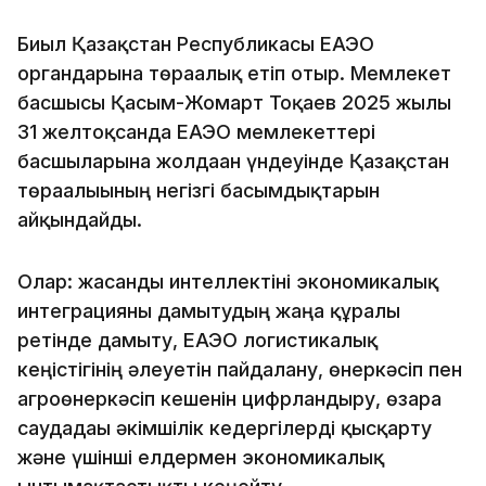
Биыл Қазақстан Республикасы ЕАЭО
органдарына төрағалық етіп отыр. Мемлекет
басшысы Қасым-Жомарт Тоқаев 2025 жылғы
31 желтоқсанда ЕАЭО мемлекеттері
басшыларына жолдаған үндеуінде Қазақстан
төрағалығының негізгі басымдықтарын
айқындайды.
Олар: жасанды интеллектіні экономикалық
интеграцияны дамытудың жаңа құралы
ретінде дамыту, ЕАЭО логистикалық
кеңістігінің әлеуетін пайдалану, өнеркәсіп пен
агроөнеркәсіп кешенін цифрландыру, өзара
саудадағы әкімшілік кедергілерді қысқарту
және үшінші елдермен экономикалық