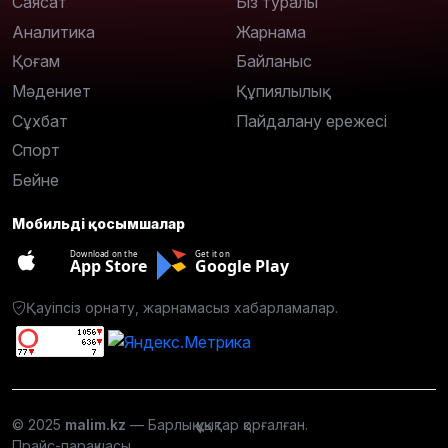
Саясат
Біз туралы
Аналитика
Жарнама
Қоғам
Байланыс
Мәдениет
Құпиялылық
Сұхбат
Пайдалану ережесі
Спорт
Бейне
Мобильді қосымшалар
Download on the
Get it on
App Store
Google Play
Қауіпсіз орнату, жарнамасыз хабарламалар.
© 2025
malim.kz
— Барлық құқықтар қорғалған.
Прайс-парақшасы