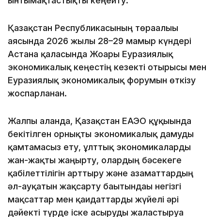
ынтымақтастықты кеңейту.
Қазақстан Республикасының төрағалығы
аясында 2026 жылғы 28–29 мамыр күндері
Астана қаласында Жоғары Еуразиялық
экономикалық кеңестің кезекті отырысы мен
Еуразиялық экономикалық форумын өткізу
жоспарланған.
Жалпы алғанда, Қазақстан ЕАЭО құқығында
бекітілген орнықты экономикалық дамуды
қамтамасыз ету, ұлттық экономикаларды
жан-жақты жаңғырту, олардың бәсекеге
қабілеттілігін арттыру және азаматтардың
әл-ауқатын жақсарту бағытындағы негізгі
мақсаттар мен қағидаттарды жүйелі әрі
дәйекті түрде іске асыруды жалғастыруға