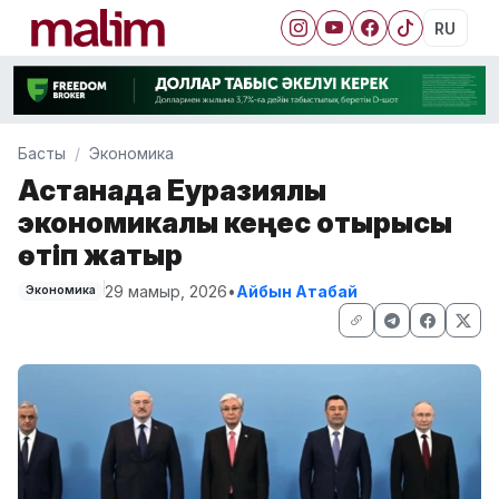
RU
Басты
Экономика
Астанада Еуразиялық
экономикалық кеңес отырысы
өтіп жатыр
29 мамыр, 2026
•
Айбын Атабай
Экономика