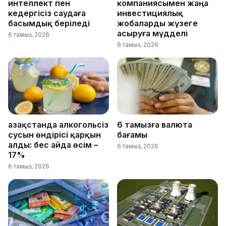
интеллект пен
компаниясымен жаңа
кедергісіз саудаға
инвестициялық
басымдық беріледі
жобаларды жүзеге
асыруға мүдделі
6 тамыз, 2026
6 тамыз, 2026
Қазақстанда алкогольсіз
6 тамызға валюта
сусын өндірісі қарқын
бағамы
алды: бес айда өсім –
6 тамыз, 2026
17%
6 тамыз, 2026