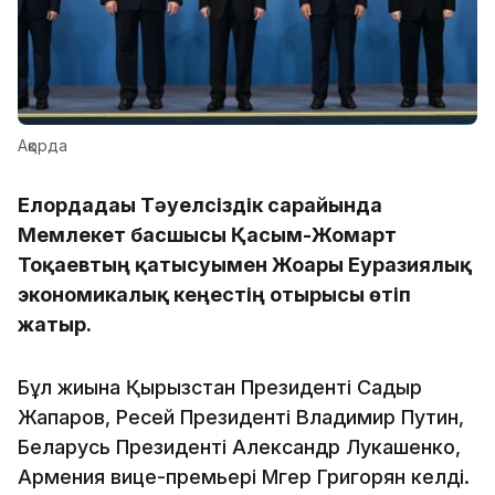
Ақорда
Елордадағы Тәуелсіздік сарайында
Мемлекет басшысы Қасым-Жомарт
Тоқаевтың қатысуымен Жоғары Еуразиялық
экономикалық кеңестің отырысы өтіп
жатыр.
Бұл жиынға Қырғызстан Президенті Садыр
Жапаров, Ресей Президенті Владимир Путин,
Беларусь Президенті Александр Лукашенко,
Армения вице-премьері Мгер Григорян келді.