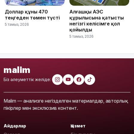
Доллар құны 470
Алғашқы АЭС
теңгеден төмен түсті
құрылысына қатысты
негізгі келісімге қол
5 тамыз, 2026
қойылды
5 тамыз, 2026
malim
Біз әлеуметтік желіде:
Malim — анализге негізделген материалдар, авторлық
пікірлер мен эксклюзив контент.
Айдарлар
Қызмет