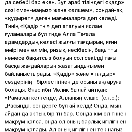
да себебі бар екен. Бұл араб тіліндегі «қадр»
сөзі «мән-маңыз» және «өлшем», сондай-ақ
«құдырет» деген мағыналарға дөп келеді.
Түннің «Қадір түні» деп аталуын ислам
ғұламалары бұл түнде Алла Тағала
адамдардың келесі жылғы тағдырын, яғни
өмірі мен өлімін, ризық-несібесін, бақытты
немесе бақытсыз болуын сол секілді тағы
басқа жағдайларын жазатындығымен
байланыстырады. «Қадір» және «тағдыр»
сөздерінің түбірлестігінен де осыны аңғаруға
болады. Әнәс ибн Мәлик былай айтқан:
«Рамазан келгенде, Алланың елшісі (с.ғ.с.):
„Расында, сендерге бұл ай келді! Онда, мың
айдан да артық бір түн бар. Сонда кім ол түннен
мақрұм қалса, онда ол оның барлық игілігінен
мақрұм қалады. Ал оның игілігінен тек нағыз