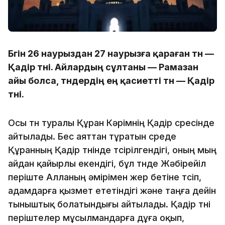
Бүгін 26 наурыздан 27 наурызға қараған түн —
Қадір түні. Айлардың сұлтаны — Рамазан
айы болса, түндердің ең қасиетті түн — Қадір
түні.
Осы түн туралы Құран Кәрімнің Қадір сүресінде
айтылады. Бес аяттан тұратын сүреде
Құранның Қадір түнінде түсірілгендігі, оның мың
айдан қайырлы екендігі, бұл түнде Жәбірейіл
періште Алланың әмірімен жер бетіне түсіп,
адамдарға қызмет ететіндігі және таңға дейін
тыныштық болатындығы айтылады. Қадір түні
періштелер мұсылмандарға дұға оқып,