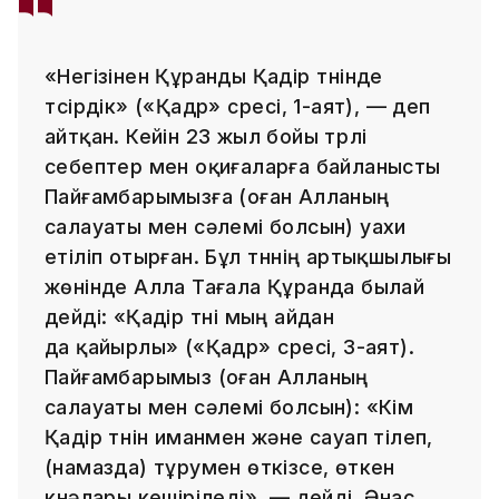
«Негізінен Құранды Қадір түнінде
түсірдік» («Қадр» сүресі, 1-аят), — деп
айтқан. Кейін 23 жыл бойы түрлі
себептер мен оқиғаларға байланысты
Пайғамбарымызға (оған Алланың
салауаты мен сәлемі болсын) уахи
етіліп отырған. Бұл түннің артықшылығы
жөнінде Алла Тағала Құранда былай
дейді: «Қадір түні мың айдан
да қайырлы» («Қадр» сүресі, 3-аят).
Пайғамбарымыз (оған Алланың
салауаты мен сәлемі болсын): «Кім
Қадір түнін иманмен және сауап тілеп,
(намазда) тұрумен өткізсе, өткен
күнәлары кешіріледі», — дейді. Әнас