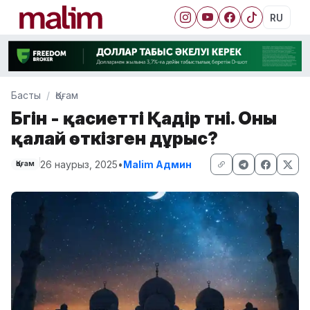
RU
Басты
Қоғам
Бүгін - қасиетті Қадір түні. Оны
қалай өткізген дұрыс?
26 наурыз, 2025
•
Malim Админ
Қоғам