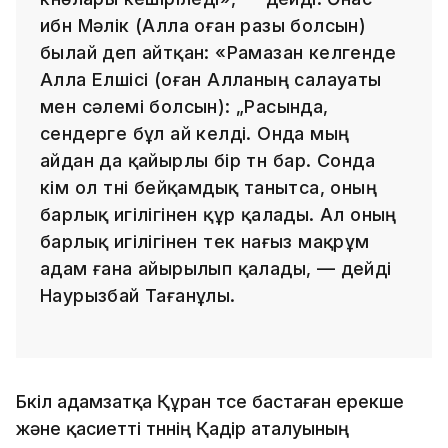
ибн Мәлік (Алла оған разы болсын)
былай деп айтқан: «Рамазан келгенде
Алла Елшісі (оған Алланың салауаты
мен сәлемі болсын): „Расында,
сендерге бұл ай келді. Онда мың
айдан да қайырлы бір түн бар. Сонда
кім ол түні бейқамдық танытса, оның
барлық игілігінен құр қалады. Ал оның
барлық игілігінен тек нағыз мақрұм
адам ғана айырылып қалады, — дейді
Наурызбай Тағанұлы.
Бүкіл адамзатқа Құран түсе бастаған ерекше
және қасиетті түннің Қадір аталуының