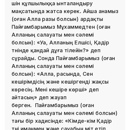
үшін құлшылыққа ынталандыру
мақсатында жатса керек. Айша анамыз
(оған Алла разы болсын) ардақты
Пайғамбарымыз Мұхаммедтен (оған
Алланың салауаты мен сәлемі
болсын): «Уа, Алланың Елшісі, Қадір
түнінде қандай дұға тілейін?» деп
сұрайды. Сонда Пайғамбарымыз (оған
Алланың салауаты мен сәлемі
болсын): «Алла, расында, Сен
кешірімдісің және кешіргенді жақсы
көресің. Мені кешіре көрші» деп
айтасың» деп жауап
берген. Пайғамбарымыз (оған
Алланың салауаты мен сәлемі болсын)
тағы бір хадисінде: «Кімде-кім Қадір
түні иманмен және сауабын үміт етіп