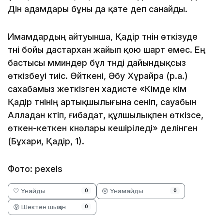
Дін адамдары бұны да қате деп санайды.
Имамдардың айтуынша, Қадір түнін өткізуде
түні бойы дастархан жайып қою шарт емес. Ең
бастысы мүминдер бұл түнді дайындықсыз
өткізбеуі тиіс. Өйткені, Әбу Хұрайра (р.а.)
сахабамыз жеткізген хадисте «Кімде кім
Қадір түнінің артықшылығына сеніп, сауабын
Алладан күтіп, ғибадат, құлшылықпен өткізсе,
өткен-кеткен күнәлары кешіріледі» делінген
(Бұхари, Қадір, 1).
Фото: pexels
🤍 Ұнайды
😞 Ұнамайды
0
0
😡 Шектен шыққан
0