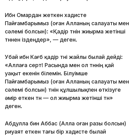
Ибн Омардан жеткен хадисте
Пайғамбарымыз (оған Алланың салауаты мен
сәлемі болсын): «Қадір түнін жиырма жетінші
түннен іздеңдер», — деген.
Убай ибн Кағб қадір түні жайлы былай дейді:
«Аллаға серт! Расында мен ол түннің қай
уақыт екенін білемін. Білуімше
Пайғамбарымыз (оған Алланың салауаты мен
сәлемі болсын) түнін құлшылықпен өткізуге
әмір еткен түн — ол жиырма жетінші түн»
деген.
Абдулла бин Аббас (Алла оған разы болсын)
риуаят еткен тағы бір хадисте былай