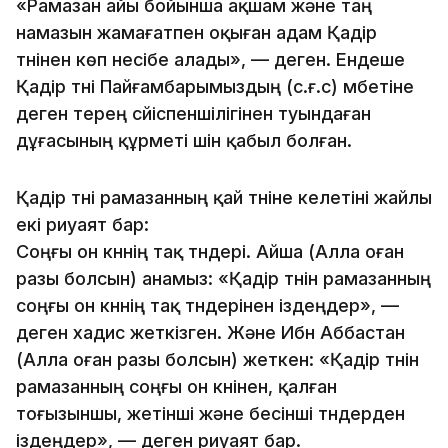
«Рамазан айы бойынша ақшам және таң
намазын жамағатпен оқыған адам Қадір
түнінен көп несібе алады», — деген. Ендеше
Қадір түні Пайғамбарымыздың (с.ғ.с) үмбетіне
деген терең сүйіспеншілігінен туындаған
дұғасының құрметі үшін қабыл болған.
Қадір түні рамазанның қай түніне келетіні жайлы
екі риуаят бар:
Соңғы он күннің тақ түндері. Айша (Алла оған
разы болсын) анамыз: «Қадір түнін рамазанның
соңғы он күннің тақ түндерінен іздеңдер», —
деген хадис жеткізген. Және Ибн Аббастан
(Алла оған разы болсын) жеткен: «Қадір түнін
рамазанның соңғы он күнінен, қалған
тоғызыншы, жетінші және бесінші түндерден
іздеңдер», — деген риуаят бар.