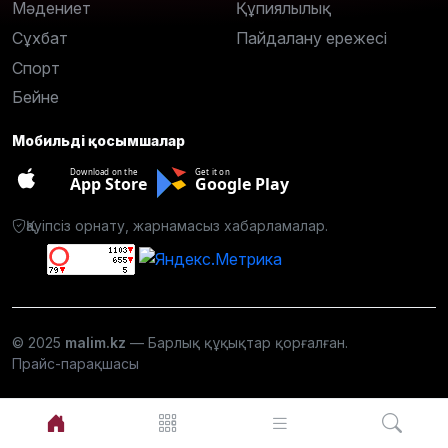
Мәдениет
Құпиялылық
Сұхбат
Пайдалану ережесі
Спорт
Бейне
Мобильді қосымшалар
Download on the
Get it on
App Store
Google Play
Қауіпсіз орнату, жарнамасыз хабарламалар.
© 2025
malim.kz
— Барлық құқықтар қорғалған.
Прайс-парақшасы