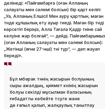
делінеді: «Пайғамбарға (оған Алланың
салауаты мен сәлемі болсын) бір қарт келіп:
„Уа, Алланың Елшісі! Мен ауру қартпын, маған
түнде құлшылық ету ауыр тиеді. Маған бір түнді
көрсетіп беріңіз, Алла Тағала Қадір түніне сай
келуіне жар болғай“, — дейді. Пайғамбарымыз
(оған Алланың салауаты мен сәлемі болсын):
„Жетінші (яғни 27-нші) түні тұр“, — деп жауап
береді».
Бұл мүбәрак түннің жасырын болуының
сыры ажалдың, қиямет күнінің жасырын
болуы секілді мұсылман баласының
ғибадатты көбейте түсуге және
де ғапыл қалып, жалқаулық танытпау