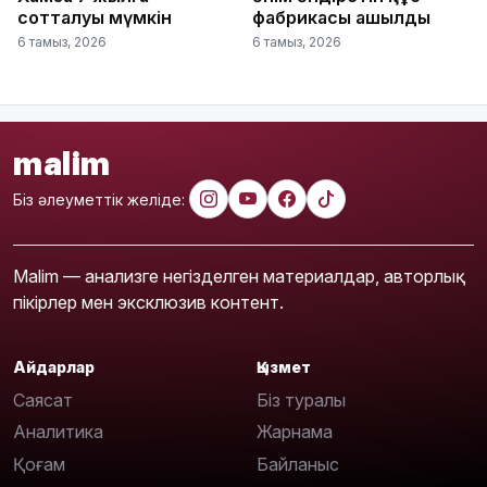
сотталуы мүмкін
фабрикасы ашылды
6 тамыз, 2026
6 тамыз, 2026
malim
Біз әлеуметтік желіде:
Malim — анализге негізделген материалдар, авторлық
пікірлер мен эксклюзив контент.
Айдарлар
Қызмет
Саясат
Біз туралы
Аналитика
Жарнама
Қоғам
Байланыс