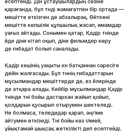
есептейді. Дін ұстаушылардың сөзіне
қарағанда, бұл түнді жамағатпен бір ортада —
мешітте өткізген де абзалырақ. Өйткені
мешітте көпшілік құлшылық жасап, имамдар
уағыз айтады. Сонымен қатар, Қадір түнінде
үйде діни кітап оқып, діни фильмдер көру
де ғибадат болып саналады.
Қадір кешінің уақыты күн батқаннан сәресіге
дейін жалғасады. Бұл түннің ғибадаттарын
мұсылмандар мешіттерде де, өз үйлерінде
де атқара алады. Кейбір мұсылмандар Қадір
түнінде түні бойы дастархан жайып қойып,
қолдарын қусырып отырумен шектеледі.
Не болмаса, теледидар қарап, әңгіме
айтумен өткізеді. Түні бойы көз ілмей,
ұйықтамай шықсақ жеткілікті деп есептейді.