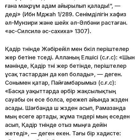
ғана мақрұм адам айырылып қалады!“, —
деді» (Ибн Мджаһ 1/289. Сенімділігін хафиз
әл-Мунзири және шейх әл-Әлбәни растаған.
«әс-Силсилә әс-сахиха» 1307).
Қадір түнінде Жәбірейіл мен бүкіл періштелер
жер бетіне түседі. Алланың Елшісі (с.ғ.с): «Шын
мәнінде, Қадір түні жер бетінде, періштелер
ұсақ тастардан да көп болады», — деген.
Сонымен қатар, Пайғамбарымыз (с.ғ.с):
«Басқа уақыттарда әрбір жақсылықтың
сауабы он есе болса, ережеп айында жүзден
асады. Шағбанда үш жүзден асып, Рамазанда
мың есеге артады, жұма түндері мың еседен
асып, Қадір түнінде отыз мыңға дейін
жетеді», — деген екен. Тағы бір хадисте: