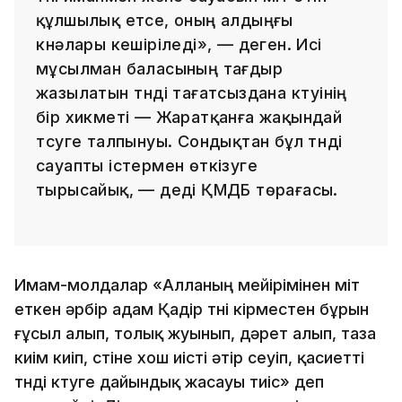
құлшылық етсе, оның алдыңғы
күнәлары кешіріледі», — деген. Исі
мұсылман баласының тағдыр
жазылатын түнді тағатсыздана күтуінің
бір хикметі — Жаратқанға жақындай
түсуге талпынуы. Сондықтан бұл түнді
сауапты істермен өткізуге
тырысайық, — деді ҚМДБ төрағасы.
Имам-молдалар «Алланың мейірімінен үміт
еткен әрбір адам Қадір түні кірместен бұрын
ғұсыл алып, толық жуынып, дәрет алып, таза
киім киіп, үстіне хош иісті әтір сеуіп, қасиетті
түнді күтуге дайындық жасауы тиіс» деп