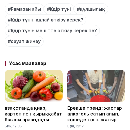
#Рамазан айы
#Қадір түні
#құлшылық
#Қадір түнін қалай өткізу керек?
#Қадір түнін мешітте өткізу керек пе?
#сауап жинау
Ұқсас мақалалар
Қазақстанда қияр,
Ерекше тренд: жастар
картоп пен қырыққабат
алкоголь сатып алып,
бағасы арзандады
көшеде төгіп жатыр
Бүгін, 12:35
Бүгін, 12:17