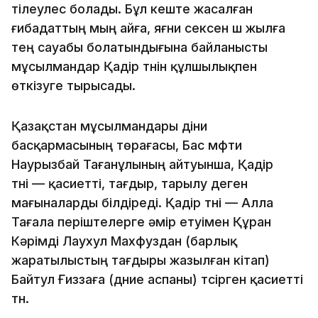
тілеулес болады. Бұл кеште жасалған
ғибадаттың мың айға, яғни сексен үш жылға
тең сауабы болатындығына байланысты
мұсылмандар Қадір түнін құлшылықпен
өткізуге тырысады.
Қазақстан мұсылмандары діни
басқармасының төрағасы, Бас мүфти
Наурызбай Тағанұлының айтуынша, Қадір
түні — қасиетті, тағдыр, тарылу деген
мағыналарды білдіреді. Қадір түні — Алла
Тағала періштелерге әмір етуімен Құран
Кәрімді Лаухул Махфуздан (барлық
жаратылыстың тағдыры жазылған кітап)
Байтул Ғиззаға (дүние аспаны) түсірген қасиетті
түн.