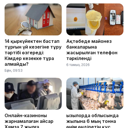
14 қыркүйектен бастап
Ақтөбеде майонез
тұрғын үй кезегіне тұру
банкаларына
тәртібі өзгереді:
жасырылған телефон
Кімдер кезекке тұра
тәркіленді
алмайды?
6 тамыз, 2026
Бүгін, 09:53
Онлайн-казиноны
Қызылорда облысында
жарнамалаған Қайсар
жылына 6 мың тонна
Хамза 7 жылға
өнім өндіретін құс