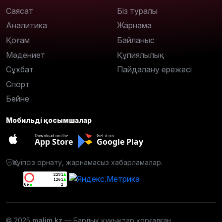
Саясат
Біз туралы
Аналитика
Жарнама
Қоғам
Байланыс
Мәдениет
Құпиялылық
Сұхбат
Пайдалану ережесі
Спорт
Бейне
Мобильді қосымшалар
Download on the
Get it on
App Store
Google Play
Қауіпсіз орнату, жарнамасыз хабарламалар.
© 2025
malim.kz
— Барлық құқықтар қорғалған.