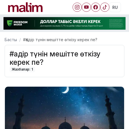
RU
Басты
#Қадір түнін мешітте өткізу керек пе?
#Қадір түнін мешітте өткізу
керек пе?
Жазбалар: 1