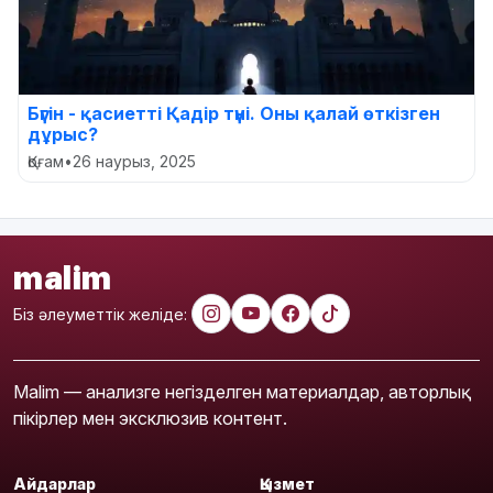
Бүгін - қасиетті Қадір түні. Оны қалай өткізген
дұрыс?
Қоғам
•
26 наурыз, 2025
malim
Біз әлеуметтік желіде:
Malim — анализге негізделген материалдар, авторлық
пікірлер мен эксклюзив контент.
Айдарлар
Қызмет