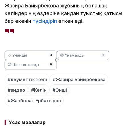
Жазира Байырбекова жұбының болашақ
келіндерінің өздеріне қандай туыстық қатысы
бар екенін
түсіндіріп
өткен еді.
🤍 Ұнайды
😞 Ұнамайды
4
2
😡 Шектен шыққан
0
#әлеуметтік желі
#Жазира Байырбекова
#видео
#Келін
#Әнші
#Жанболат Ербатыров
Ұқсас мақалалар