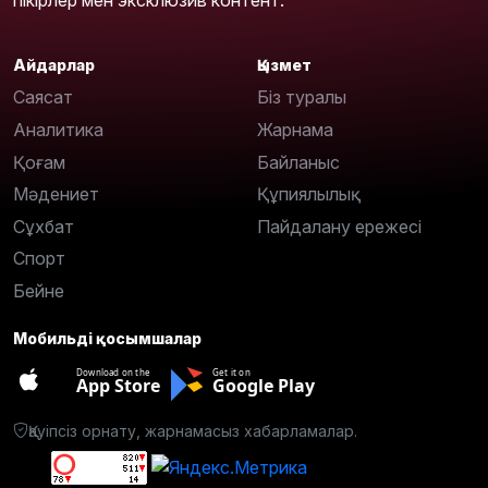
Айдарлар
Қызмет
Саясат
Біз туралы
Аналитика
Жарнама
Қоғам
Байланыс
Мәдениет
Құпиялылық
Сұхбат
Пайдалану ережесі
Спорт
Бейне
Мобильді қосымшалар
Download on the
Get it on
App Store
Google Play
Қауіпсіз орнату, жарнамасыз хабарламалар.