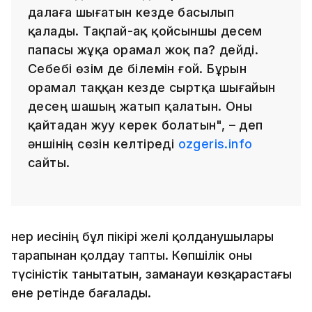
далаға шығатын кезде басылып
қалады. Тақпай-ақ қойсыншы десем
папасы жұқа орамал жоқ па? дейді.
Себебі өзім де білемін ғой. Бұрын
орамал таққан кезде сыртқа шығайын
десең шашың жатып қалатын. Оны
қайтадан жуу керек болатын", – деп
әншінің сөзін келтіреді
ozgeris.info
сайты.
Өнер иесінің бұл пікірі желі қолданушылары
тарапынан қолдау тапты. Көпшілік оны
түсіністік танытатын, заманауи көзқарастағы
ене ретінде бағалады.