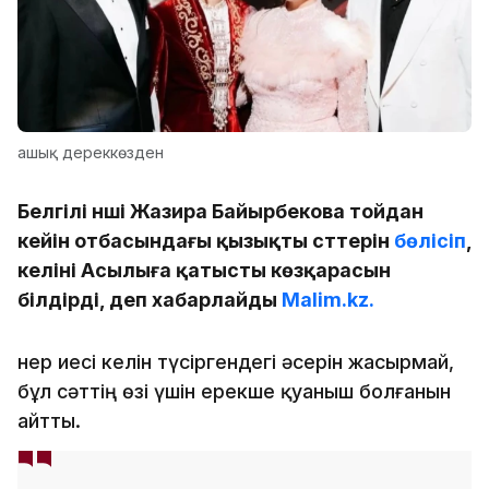
ашық дереккөзден
Белгілі әнші Жазира Байырбекова тойдан
кейін отбасындағы қызықты сәттерін
бөлісіп
,
келіні Асылыға қатысты көзқарасын
білдірді, деп хабарлайды
Malim.kz.
Өнер иесі келін түсіргендегі әсерін жасырмай,
бұл сәттің өзі үшін ерекше қуаныш болғанын
айтты.