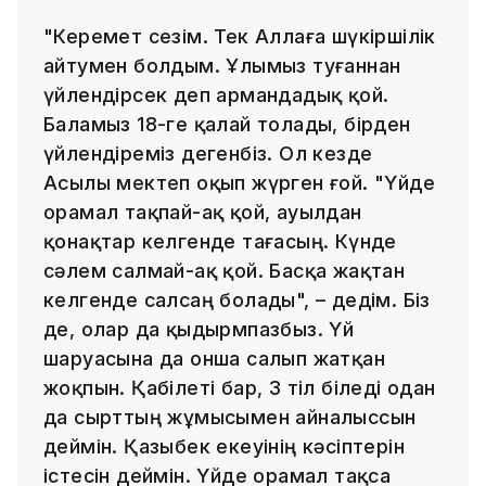
"Керемет сезім. Тек Аллаға шүкіршілік
айтумен болдым. Ұлымыз туғаннан
үйлендірсек деп армандадық қой.
Баламыз 18-ге қалай толады, бірден
үйлендіреміз дегенбіз. Ол кезде
Асылы мектеп оқып жүрген ғой. "Үйде
орамал тақпай-ақ қой, ауылдан
қонақтар келгенде тағасың. Күнде
сәлем салмай-ақ қой. Басқа жақтан
келгенде салсаң болады", – дедім. Біз
де, олар да қыдырмпазбыз. Үй
шаруасына да онша салып жатқан
жоқпын. Қабілеті бар, 3 тіл біледі одан
да сырттың жұмысымен айналыссын
деймін. Қазыбек екеуінің кәсіптерін
істесін деймін. Үйде орамал тақса