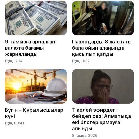
9 тамызға арналған
Павлодарда 8 жастағы
валюта бағамы
бала ойын алаңында
жарияланды
қысылып қалды
Бүгін, 12:14
Бүгін, 11:32
Бүгін – Құрылысшылар
Тікелей эфирдегі
күні
бейәдеп сөз: Алматыда
екі блогер қамауға
Бүгін, 08:41
алынды
8 тамыз, 2026