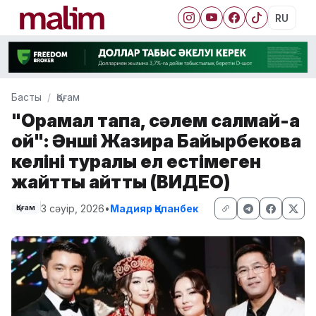
RU
Басты
Қоғам
"Орамал тақпа, сәлем салмай-ақ
қой": Әнші Жазира Байырбекова
келіні туралы ел естімеген
жайтты айтты (ВИДЕО)
3 сәуір, 2026
•
Мадияр Қапанбек
Қоғам