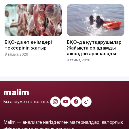
БҚО-да ет өнімдері
БҚО-да құтқарушылар
тексеріліп жатыр
Жайықта ер адамды
ажалдан арашалады
8 тамыз, 2026
8 тамыз, 2026
malim
Біз әлеуметтік желіде:
Malim — анализге негізделген материалдар, авторлық
пікірлер мен эксклюзив контент.