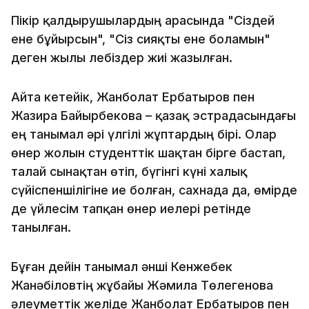
Пікір қалдырушылардың арасында "Сіздей
ене бұйырсын", "Сіз сияқты ене боламын"
деген жылы лебіздер жиі жазылған.
Айта кетейік, Жанболат Ербатыров пен
Жазира Байырбекова – қазақ эстрадасындағы
ең танымал әрі үлгілі жұптардың бірі. Олар
өнер жолын студенттік шақтан бірге бастап,
талай сынақтан өтіп, бүгінгі күні халық
сүйіспеншілігіне ие болған, сахнада да, өмірде
де үйлесім тапқан өнер иелері ретінде
танылған.
Бұған дейін танымал әнші Кенжебек
Жанәбіловтің жұбайы Жәмила Төлегенова
әлеуметтік желіде Жанболат Ербатыров пен