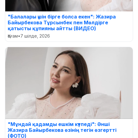
"Балалары үшін бірге болса екен": Жазира
Байырбекова Тұрсынбек пен Мөлдірге
қатысты құпияны айтты (ВИДЕО)
Қоғам
•
7 шілде, 2026
"Мұндай қадамды ешкім күтпеді": Әнші
Жазира Байырбекова өзінің тегін өзгертті
(ФОТО)