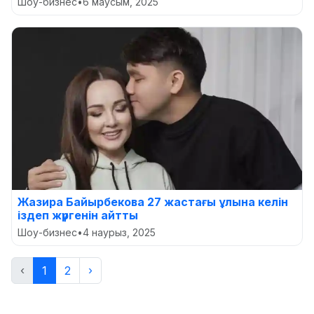
Шоу-бизнес
•
6 маусым, 2025
Жазира Байырбекова 27 жастағы ұлына келін
іздеп жүргенін айтты
Шоу-бизнес
•
4 наурыз, 2025
‹
1
2
›