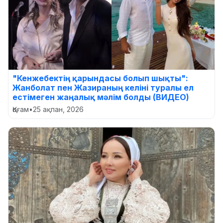
"Кенжебектің қарындасы болып шықты":
Жанболат пен Жазираның келіні туралы ел
естімеген жаңалық мәлім болды (ВИДЕО)
Қоғам
•
25 ақпан, 2026