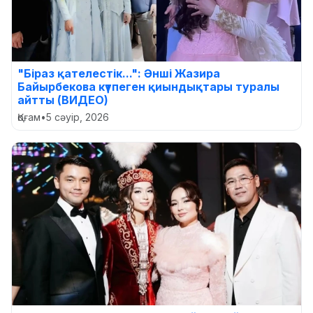
"Біраз қателестік...": Әнші Жазира
Байырбекова күтпеген қиындықтары туралы
айтты (ВИДЕО)
Қоғам
•
5 сәуір, 2026