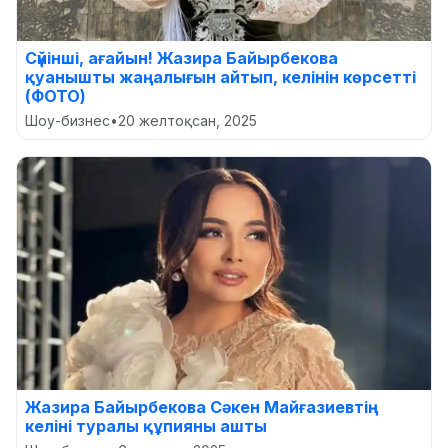
Сүйінші, ағайын! Жазира Байырбекова
қуанышты жаңалығын айтып, келінін көрсетті
(ФОТО)
Шоу-бизнес
•
20 желтоқсан, 2025
Жазира Байырбекова Сәкен Майғазиевтің
келіні туралы құпияны ашты