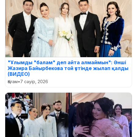
"Ұлымды "балам" деп айта алмаймын": Әнші
Жазира Байырбекова той үстінде жылап қалды
(ВИДЕО)
Қоғам
•
7 сәуір, 2026