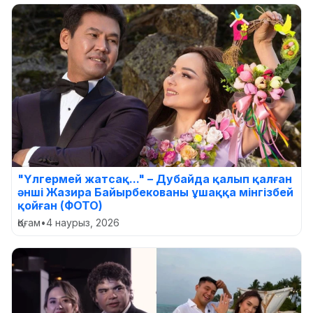
"Үлгермей жатсақ..." – Дубайда қалып қалған
әнші Жазира Байырбекованы ұшаққа мінгізбей
қойған (ФОТО)
Қоғам
•
4 наурыз, 2026