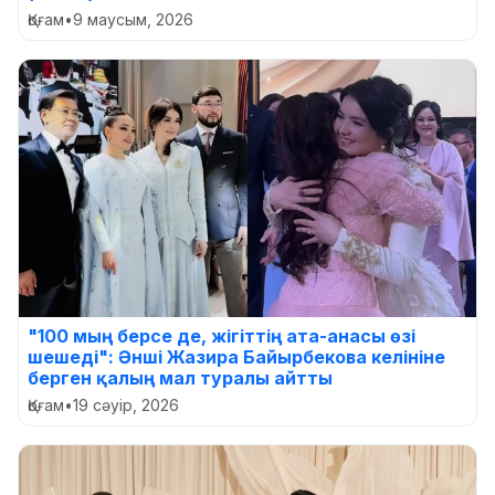
Қоғам
•
9 маусым, 2026
"100 мың берсе де, жігіттің ата-анасы өзі
шешеді": Әнші Жазира Байырбекова келініне
берген қалың мал туралы айтты
Қоғам
•
19 сәуір, 2026