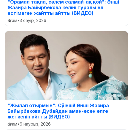
"Орамал тақпа, сәлем салмай-ақ қой": Әнші
Жазира Байырбекова келіні туралы ел
естімеген жайтты айтты (ВИДЕО)
Қоғам
•
3 сәуір, 2026
"Жылап отырмын": Сүйінші! Әнші Жазира
Байырбекова Дубайдан аман-есен елге
жеткенін айтты (ВИДЕО)
Қоғам
•
6 наурыз, 2026