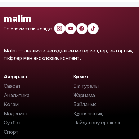
malim
Біз әлеуметтік желіде:
Malim — анализге негізделген материалдар, авторлық
пікірлер мен эксклюзив контент.
Айдарлар
Қызмет
Саясат
Біз туралы
Аналитика
Жарнама
Қоғам
Байланыс
Мәдениет
Құпиялылық
Сұхбат
Пайдалану ережесі
Спорт