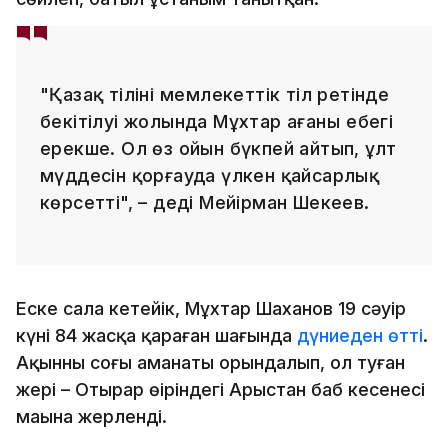
"Қазақ тілінің мемлекеттік тіл ретінде
бекітілуі жолында Мұхтар ағаның еңбегі
ерекше. Ол өз ойын бүкпей айтып, ұлт
мүддесін қорғауда үлкен қайсарлық
көрсетті", – деді Мейірман Шекеев.
Еске сала кетейік, Мұхтар Шаханов 19 сәуір
күні 84 жасқа қараған шағында
дүниеден өтті
.
Ақынның соңғы аманаты орындалып, ол туған
жері – Отырар өңіріндегі Арыстан баб кесенесі
маңына жерленді.