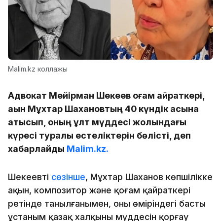
Malim.kz коллажы
Адвокат Мейірман Шекеев қоғам қайраткері,
ақын Мұхтар Шахановтың 40 күндік асына
қатысып, оның ұлт мүддесі жолындағы
күресі туралы естеліктерін бөлісті, деп
хабарлайды
Malim.kz.
Шекеевтің
сөзінше
, Мұхтар Шаханов көпшілікке
ақын, композитор және қоғам қайраткері
ретінде танылғанымен, оның өміріндегі басты
ұстаным қазақ халқының мүддесін қорғау