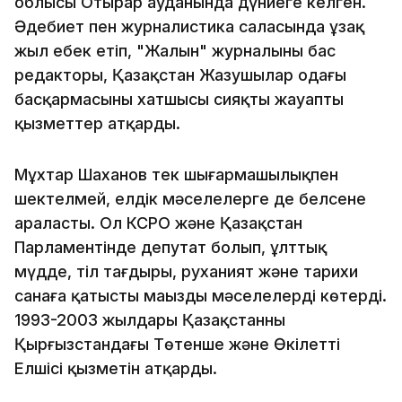
облысы Отырар ауданында дүниеге келген.
Әдебиет пен журналистика саласында ұзақ
жыл еңбек етіп, "Жалын" журналының бас
редакторы, Қазақстан Жазушылар одағы
басқармасының хатшысы сияқты жауапты
қызметтер атқарды.
Мұхтар Шаханов тек шығармашылықпен
шектелмей, елдік мәселелерге де белсене
араласты. Ол КСРО және Қазақстан
Парламентінде депутат болып, ұлттық
мүдде, тіл тағдыры, руханият және тарихи
санаға қатысты маңызды мәселелерді көтерді.
1993-2003 жылдары Қазақстанның
Қырғызстандағы Төтенше және Өкілетті
Елшісі қызметін атқарды.