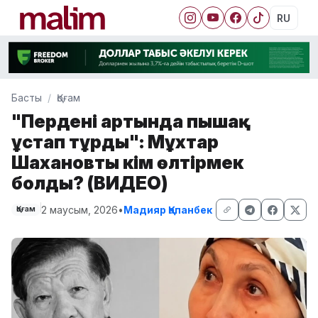
RU
Басты
Қоғам
"Перденің артында пышақ
ұстап тұрды": Мұхтар
Шахановты кім өлтірмек
болды? (ВИДЕО)
2 маусым, 2026
•
Мадияр Қапанбек
Қоғам