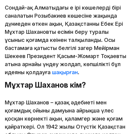
Сондай-ақ Алматыдағы ең ірі көшелердің бірі
саналатын Розыбакиев көшесіне жақында
дүниеден өткен ақын, Қазақстанның Еңбек Ері
Мұхтар Шахановтың есімін беру туралы
ұсыныс қоғамда кеңінен талқыланды. Осы
бастамаға қатысты белгілі заңгер Мейірман
Шекеев Президент Қасым-Жомарт Тоқаевтың
атына арнайы үндеу жолдап, көпшілікті бұл
идеяны қолдауға
шақырған
.
Мұхтар Шаханов кім?
Мұхтар Шаханов – қазақ әдебиеті мен
қоғамдық ойының дамуына айрықша үлес
қосқан көрнекті ақын, қаламгер және қоғам
қайраткері. Ол 1942 жылы Оңтүстік Қазақстан