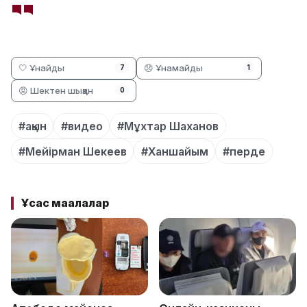
🤍 Ұнайды
😞 Ұнамайды
7
1
😡 Шектен шыққан
0
#ақын
#видео
#Мұхтар Шаханов
#Мейірман Шекеев
#Ханшайым
#перде
Ұқсас мақалалар