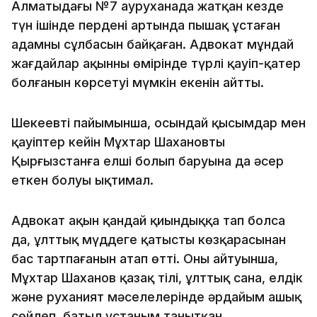
Алматыдағы №7 ауруханада жатқан кезде
түн ішінде перденің артында пышақ ұстаған
адамның сұлбасын байқаған. Адвокат мұндай
жағдайлар ақынның өмірінде түрлі қауіп-қатер
болғанын көрсетуі мүмкін екенін айтты.
Шекеевтің пайымынша, осындай қысымдар мен
қауіптер кейін Мұхтар Шахановтың
Қырғызстанға елші болып баруына да әсер
еткен болуы ықтимал.
Адвокат ақын қандай қиындыққа тап болса
да, ұлттық мүддеге қатысты көзқарасынан
бас тартпағанын атап өтті. Оның айтуынша,
Мұхтар Шаханов қазақ тілі, ұлттық сана, елдік
және руханият мәселелерінде әрдайым ашық
сөйлеп, батыл ұстаным танытқан.