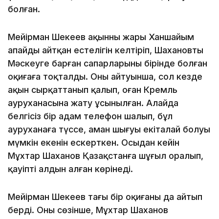
болған.
Мейірман Шекеев ақынның жары Ханшайым
апайдың айтқан естелігін келтіріп, Шахановтың
Мәскеуге барған сапарларының бірінде болған
оқиғаға тоқталды. Оның айтуынша, сол кезде
ақын сырқаттанып қалып, оған Кремль
ауруханасына жату ұсынылған. Алайда
белгісіз бір адам телефон шалып, бұл
ауруханаға түссе, аман шығуы екіталай болуы
мүмкін екенін ескерткен. Осыдан кейін
Мұхтар Шаханов Қазақстанға шұғыл оралып,
қауіптің алдын алған көрінеді.
Мейірман Шекеев тағы бір оқиғаны да айтып
берді. Оның сөзінше, Мұхтар Шаханов