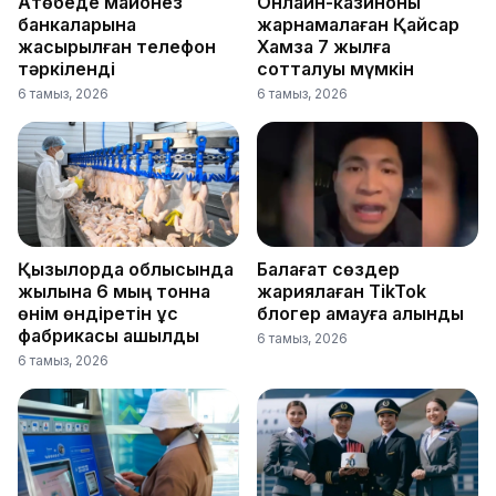
Ақтөбеде майонез
Онлайн-казиноны
банкаларына
жарнамалаған Қайсар
жасырылған телефон
Хамза 7 жылға
тәркіленді
сотталуы мүмкін
6 тамыз, 2026
6 тамыз, 2026
Қызылорда облысында
Балағат сөздер
жылына 6 мың тонна
жариялаған TikTok
өнім өндіретін құс
блогер қамауға алынды
фабрикасы ашылды
6 тамыз, 2026
6 тамыз, 2026