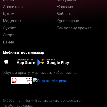
Аналитика
Жарнама
Қоғам
Байланыс
Мәдениет
Құпиялылық
Сұхбат
Пайдалану ережесі
Спорт
Бейне
Мобильді қосымшалар
Download on the
Get it on
App Store
Google Play
Қауіпсіз орнату, жарнамасыз хабарламалар.
© 2025
malim.kz
— Барлық құқықтар қорғалған.
Прайс-парақшасы