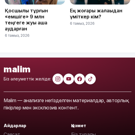
Қосшылық тұрғын
Ең жоғары жалақыдан
«емшіге» 9 млн
үміткер кім?
теңгеге жуық ақша
6 тамыз, 2026
аударған
6 тамыз, 2026
malim
Біз әлеуметтік желіде:
Malim — анализге негізделген материалдар, авторлық
пікірлер мен эксклюзив контент.
Айдарлар
Қызмет
Саясат
Біз туралы