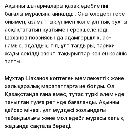
Ақынның шығармалары қазақ әдебиетінің
бағалы мұрасына айналды. Оның өлеңдері терең
ойымен, азаматтық үнімен және ұлттық рухты
асқақтататын қуатымен ерекшеленеді.
Шаханов поэзиясында адамгершілік, ар-
намыс, адалдық, тіл, ұлт тағдыры, тарихи
жады секілді өзекті тақырыптар кеңінен көрініс
тапты.
Мұхтар Шаханов көптеген мемлекеттік және
халықаралық марапаттарға ие болды. Ол
Қазақстанда ғана емес, тұтас түркі әлемінде
танылған тұлға ретінде бағаланды. Ақынның
қайсар мінезі, ұлт мүддесі жолындағы
табандылығы және мол әдеби мұрасы халық
жадында сақтала береді.