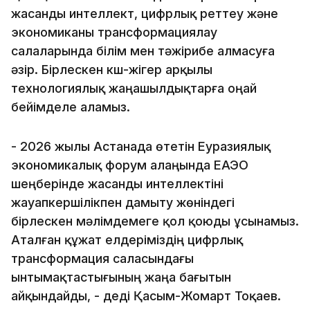
жасанды интеллект, цифрлық реттеу және
экономиканы трансформациялау
салаларында білім мен тәжірибе алмасуға
әзір. Бірлескен күш-жігер арқылы
технологиялық жаңашылдықтарға оңай
бейімделе аламыз.
- 2026 жылы Астанада өтетін Еуразиялық
экономикалық форум алаңында ЕАЭО
шеңберінде жасанды интеллектіні
жауапкершілікпен дамыту жөніндегі
бірлескен мәлімдемеге қол қоюды ұсынамыз.
Аталған құжат елдеріміздің цифрлық
трансформация саласындағы
ынтымақтастығының жаңа бағытын
айқындайды, - деді Қасым-Жомарт Тоқаев.