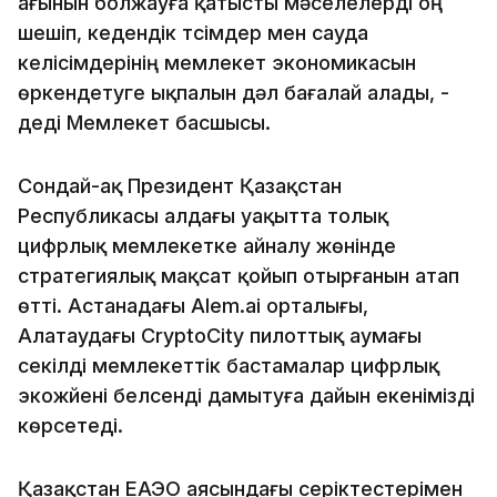
ағынын болжауға қатысты мәселелерді оң
шешіп, кедендік түсімдер мен сауда
келісімдерінің мемлекет экономикасын
өркендетуге ықпалын дәл бағалай алады, -
деді Мемлекет басшысы.
Сондай-ақ Президент Қазақстан
Республикасы алдағы уақытта толық
цифрлық мемлекетке айналу жөнінде
стратегиялық мақсат қойып отырғанын атап
өтті. Астанадағы Alem.ai орталығы,
Алатаудағы CryptoCity пилоттық аумағы
секілді мемлекеттік бастамалар цифрлық
экожүйені белсенді дамытуға дайын екенімізді
көрсетеді.
Қазақстан ЕАЭО аясындағы серіктестерімен