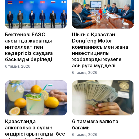
Бектенов: ЕАЭО
Шығыс Қазақстан
аясында жасанды
Dongfeng Motor
интеллект пен
компаниясымен жаңа
кедергісіз саудаға
инвестициялық
басымдық беріледі
жобаларды жүзеге
асыруға мүдделі
6 тамыз, 2026
6 тамыз, 2026
Қазақстанда
6 тамызға валюта
алкогольсіз сусын
бағамы
өндірісі қарқын алды: бес
6 тамыз, 2026