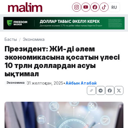
RU
Басты
Экономика
Президент: ЖИ-дің әлем
экономикасына қосатын үлесі
10 трлн доллардан асуы
ықтимал
31 желтоқсан, 2025
•
Айбын Атабай
Экономика