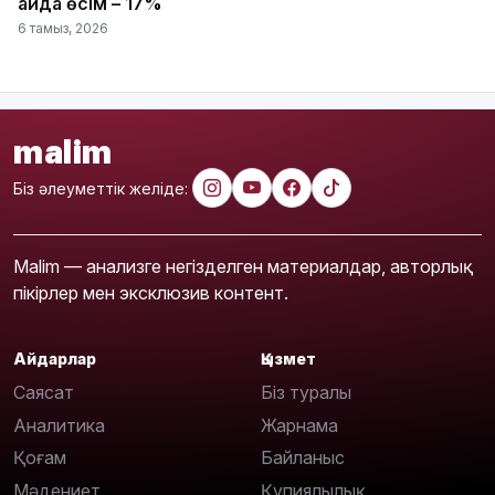
айда өсім – 17%
6 тамыз, 2026
malim
Біз әлеуметтік желіде:
Malim — анализге негізделген материалдар, авторлық
пікірлер мен эксклюзив контент.
Айдарлар
Қызмет
Саясат
Біз туралы
Аналитика
Жарнама
Қоғам
Байланыс
Мәдениет
Құпиялылық