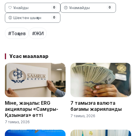
🤍 Ұнайды
😞 Ұнамайды
0
0
😡 Шектен шыққан
0
#Тоқаев
#ЖИ
Ұқсас мақалалар
Міне, жаңалық: ERG
7 тамызға валюта
акциялары «Самұрық-
бағамы жарияланды
Қазынаға» өтті
7 тамыз, 2026
7 тамыз, 2026