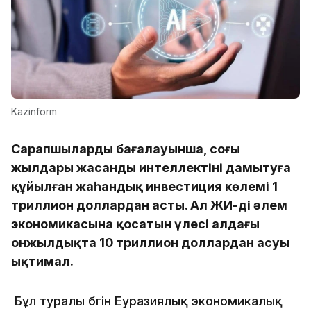
Kazinform
Сарапшылардың бағалауынша, соңғы
жылдары жасанды интеллектіні дамытуға
құйылған жаһандық инвестиция көлемі 1
триллион доллардан асты. Ал ЖИ-дің әлем
экономикасына қосатын үлесі алдағы
онжылдықта 10 триллион доллардан асуы
ықтимал.
Бұл туралы бүгін Еуразиялық экономикалық