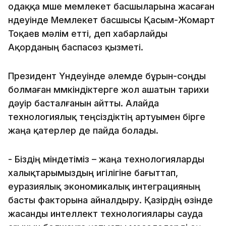
одаққа мүше мемлекет басшыларына жасаған
үндеуінде Мемлекет басшысы Қасым-Жомарт
Тоқаев мәлім етті, деп хабарлайды
Ақорданың баспасөз қызметі.
Президент Үндеуінде әлемде бұрын-соңды
болмаған мүмкіндіктерге жол ашатын тарихи
дәуір басталғанын айтты. Алайда
технологиялық теңсіздіктің артуымен бірге
жаңа қатерлер де пайда болады.
- Біздің міндетіміз – жаңа технологияларды
халықтарымыздың игілігіне бағыттап,
еуразиялық экономикалық интеграцияның
басты факторына айналдыру. Қазірдің өзінде
жасанды интеллект технологиялары сауда