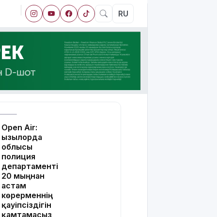
RU
Open Air:
Қызылорда
облысы
полиция
департаменті
20 мыңнан
астам
көрерменнің
қауіпсіздігін
қамтамасыз