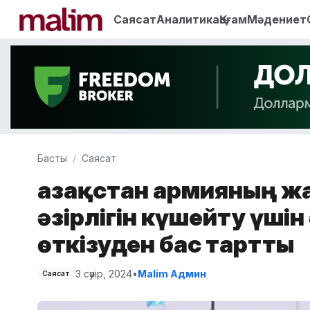
Саясат
Аналитика
Қоғам
Мәдениет
Басты
Саясат
Қазақстан армияның ж
әзірлігін күшейту үшін
өткізуден бас тартты
3 сәуір, 2024
•
Malim Админ
Саясат