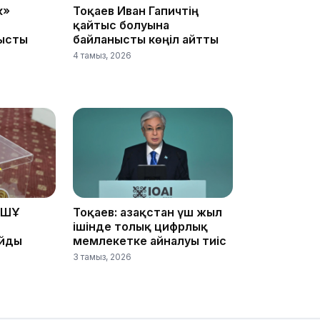
к»
Тоқаев Иван Гапичтің
07:37
қайтыс болуына
ысты
байланысты көңіл айтты
4 тамыз, 2026
23:11
ҰҚШҰ
Тоқаев: Қазақстан үш жыл
ішінде толық цифрлық
айды
мемлекетке айналуы тиіс
3 тамыз, 2026
22:54