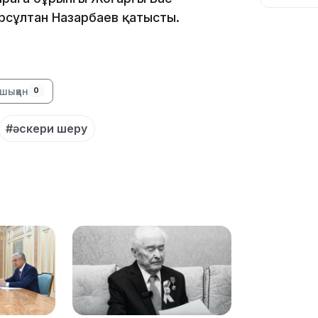
09:39
ұрсұлтан Назарбаев қатысты.
шыққан
0
09:09
#әскери шеру
08:12
08:10