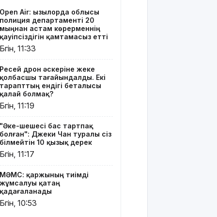
дерек
Open Air: Қызылорда облысы
полиция департаменті 20
МӘМС:
мыңнан астам көрерменнің
қаржының
қауіпсіздігін қамтамасыз етті
тиімді
Бүгін, 11:33
жұмсалуы
қатаң
Ресей дрон әскеріне жеке
қадағаланады
қолбасшы тағайындалды. Екі
тарапттың ендігі беталысы
Астанада
қалай болмақ?
"Comic Con
Бүгін, 11:19
Astana
2026"
"Әке-шешесі бас тартпақ
фестивалі
болған": Джеки Чан туралы сіз
басталды
білмейтін 10 қызық дерек
Бүгін, 11:17
12 тамызда
Күн толық
МӘМС: қаржының тиімді
тұтылады
жұмсалуы қатаң
қадағаланады
Орта
Бүгін, 10:53
мектептерде