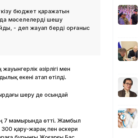
ткізу бюджет қаражатын
 да мәселелерді шешу
ды, - деп жауап берді Қорғаныс
10:53
ң жауынгерлік әзірлігі мен
10:29
ылық екені атап өтілді.
мырдағы шеру де осындай
10:05
ың 7 мамырында өтті. Жамбыл
 300 қару-жарақ пен әскери
шараға бұрынғы Жоғарғы Бас