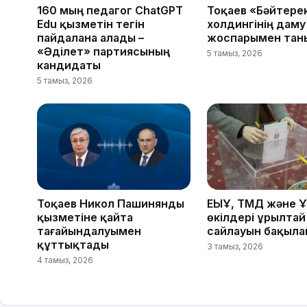
160 мың педагог ChatGPT
Тоқаев «Бәйтере
Edu қызметін тегін
холдингінің даму
пайдалана алады –
жоспарымен тан
«Әділет» партиясының
5 тамыз, 2026
кандидаты
5 тамыз, 2026
Тоқаев Никол Пашинянды
ЕҚЫҰ, ТМД және 
қызметіне қайта
өкілдері Құрылтай
тағайындалуымен
сайлауын бақыл
құттықтады
3 тамыз, 2026
4 тамыз, 2026