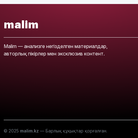
malim
Malim — анализге негізделген материалдар,
авторлық пікірлер мен эксклюзив контент.
© 2025
malim.kz
— Барлық құқықтар қорғалған.