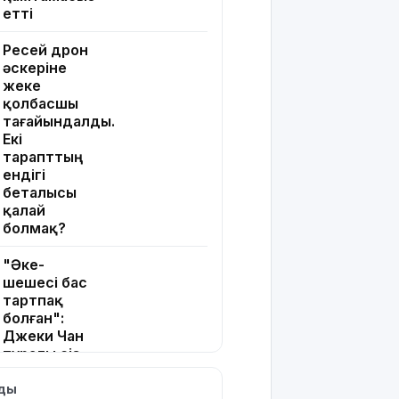
етті
Ресей дрон
әскеріне
жеке
қолбасшы
тағайындалды.
Екі
тарапттың
ендігі
беталысы
қалай
болмақ?
"Әке-
шешесі бас
тартпақ
болған":
Джеки Чан
туралы сіз
білмейтін
10 қызық
лды