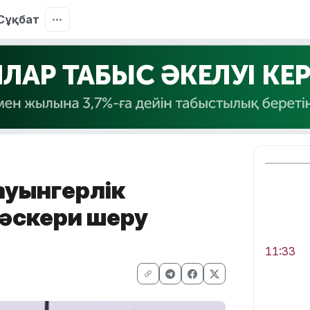
Сұқбат
ауынгерлік
 әскери шеру
11:33