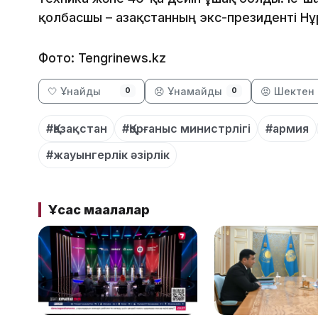
қолбасшы – Қазақстанның экс-президенті Н
Фото: Tengrinews.kz
🤍 Ұнайды
😞 Ұнамайды
😡 Шектен 
0
0
#Қазақстан
#Қорғаныс министрлігі
#армия
#жауынгерлік әзірлік
Ұқсас мақалалар