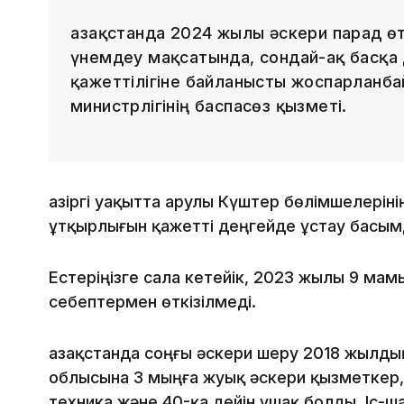
Қазақстанда 2024 жылы әскери парад ө
үнемдеу мақсатында, сондай-ақ басқа
қажеттілігіне байланысты жоспарланбай
министрлігінің баспасөз қызметі.
Қазіргі уақытта Қарулы Күштер бөлімшелеріні
ұтқырлығын қажетті деңгейде ұстау басымд
Естеріңізге сала кетейік, 2023 жылы 9 ма
себептермен өткізілмеді.
Қазақстанда соңғы әскери шеру 2018 жылд
облысына 3 мыңға жуық әскери қызметкер,
техника және 40-қа дейін ұшақ болды. Іс-