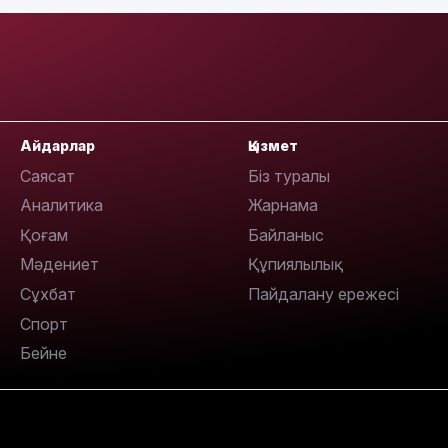
21:52
Айдарлар
Қызмет
Саясат
Біз туралы
Аналитика
Жарнама
Қоғам
Байланыс
21:30
Мәдениет
Құпиялылық
Сұхбат
Пайдалану ережесі
Спорт
Бейне
20:16